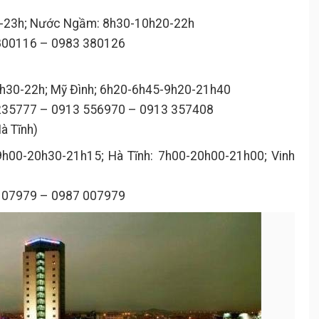
30-23h; Nước Ngầm: 8h30-10h20-22h
 800116 – 0983 380126
21h30-22h; Mỹ Đình; 6h20-6h45-9h20-21h40
 235777 – 0913 556970 – 0913 357408
à Tĩnh)
9h00-20h30-21h15; Hà Tĩnh: 7h00-20h00-21h00; Vinh
 107979 – 0987 007979