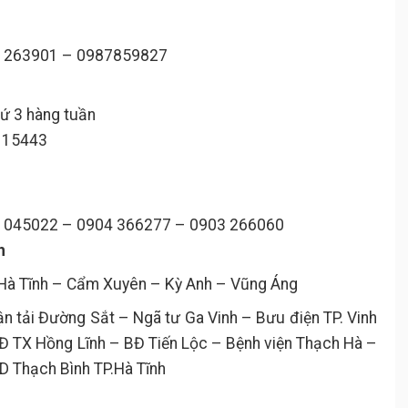
72 263901 – 0987859827
hứ 3 hàng tuần
 115443
04 045022 – 0904 366277 – 0903 266060
h
ừHà Tĩnh – Cẩm Xuyên – Kỳ Anh – Vũng Áng
ận tải Đường Sắt – Ngã tư Ga Vinh – Bưu điện TP. Vinh
Đ TX Hồng Lĩnh – BĐ Tiến Lộc – Bệnh viện Thạch Hà –
D Thạch Bình TP.Hà Tĩnh