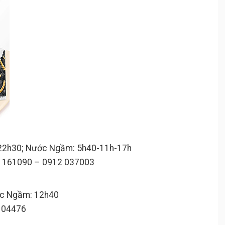
0-22h30; Nước Ngầm: 5h40-11h-17h
82 161090 – 0912 037003
ước Ngầm: 12h40
 104476