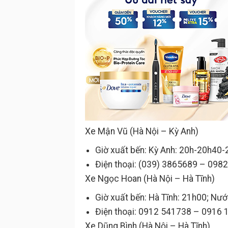
Xe Mận Vũ (Hà Nội – Kỳ Anh)
Giờ xuất bến: Kỳ Anh: 20h-20h4
Điện thoại: (039) 3865689 – 09
Xe Ngọc Hoan (Hà Nội – Hà Tĩnh)
Giờ xuất bến: Hà Tĩnh: 21h00; N
Điện thoại: 0912 541738 – 0916
Xe Dũng Bình (Hà Nội – Hà Tĩnh)