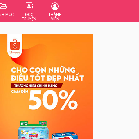
NH MỤC
ĐỌC
THÀNH
TRUYỆN
VIÊN