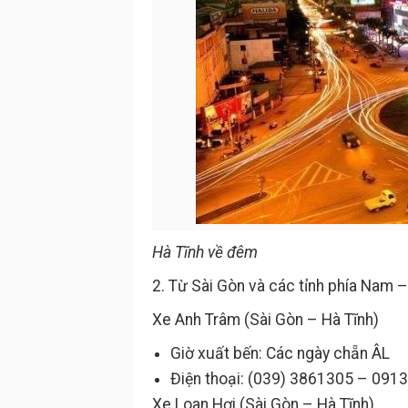
Hà Tĩnh về đêm
2. Từ Sài Gòn và các tỉnh phía Nam –
Xe Anh Trâm (Sài Gòn – Hà Tĩnh)
Giờ xuất bến: Các ngày chẵn ÂL
Điện thoại: (039) 3861305 – 09
Xe Loan Hợi (Sài Gòn – Hà Tĩnh)