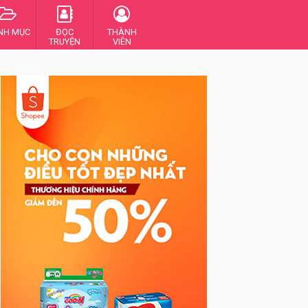
NH MỤC
ĐỌC
THÀNH
TRUYỆN
VIÊN