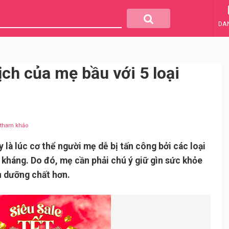
DA
ịch của mẹ bầu với 5 loại
u tham khảo
 là lúc cơ thể người mẹ dễ bị tấn công bởi các loại
đề kháng. Do đó, mẹ cần phải chú ý giữ gìn sức khỏe
ủ dưỡng chất hơn.