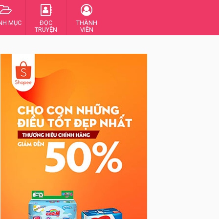
NH MỤC
ĐỌC
THÀNH
TRUYỆN
VIÊN