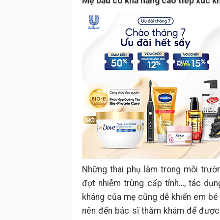
Mẹ bầu có khả năng cao tiếp xúc k
Những thai phụ làm trong môi trườ
đợt nhiễm trùng cấp tính…, tác dụ
kháng của mẹ cũng dễ khiến em bé t
nên đến bác sĩ thăm khám để được 