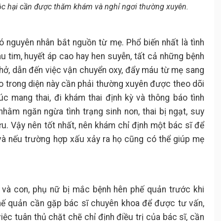
ộc hại cần được thăm khám và nghỉ ngơi thường xuyên.
có nguyên nhân bắt nguồn từ mẹ. Phổ biến nhất là tình
au tim, huyết áp cao hay hen suyễn, tất cả những bệnh
thở, dẫn đến việc vận chuyển oxy, đẩy máu từ mẹ sang
 trong diện này cần phải thường xuyên được theo dõi
úc mang thai, đi khám thai định kỳ và thông báo tình
nhằm ngăn ngừa tình trạng sinh non, thai bị ngạt, suy
u. Vậy nên tốt nhất, nên khám chỉ định một bác sĩ để
 và nếu trường hợp xấu xảy ra họ cũng có thể giúp mẹ
và con, phụ nữ bị mắc bệnh hên phế quản trước khi
phế quản cần gặp bác sĩ chuyên khoa để được tư vấn,
việc tuân thủ chặt chẽ chỉ định điều trị của bác sĩ, cần