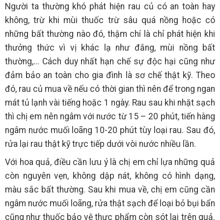
Người ta thường khó phát hiện rau củ có an toàn hay
không, trừ khi mùi thuốc trừ sâu quá nồng hoặc có
những bất thường nào đó, thậm chí là chỉ phát hiện khi
thưởng thức vì vị khác lạ như đắng, mùi nồng bất
thường,... Cách duy nhất hạn chế sự độc hại cũng như
đảm bảo an toàn cho gia đình là sơ chế thật kỹ. Theo
đó, rau củ mua về nếu có thời gian thì nên để trong ngan
mát tủ lạnh vài tiếng hoặc 1 ngày. Rau sau khi nhặt sạch
thì chị em nên ngâm với nước từ 15 – 20 phút, tiến hàng
ngâm nước muối loãng 10-20 phút tùy loại rau. Sau đó,
rửa lại rau thật kỹ trực tiếp dưới vòi nước nhiều lần.
Với hoa quả, điều cần lưu ý là chị em chỉ lựa những quả
còn nguyên vẹn, không dập nát, không có hình dạng,
màu sắc bất thường. Sau khi mua về, chị em cũng cần
ngâm nước muối loãng, rửa thật sạch để loại bỏ bụi bẩn
cũng như thuốc bảo vệ thực phẩm còn sót lại trên quả.