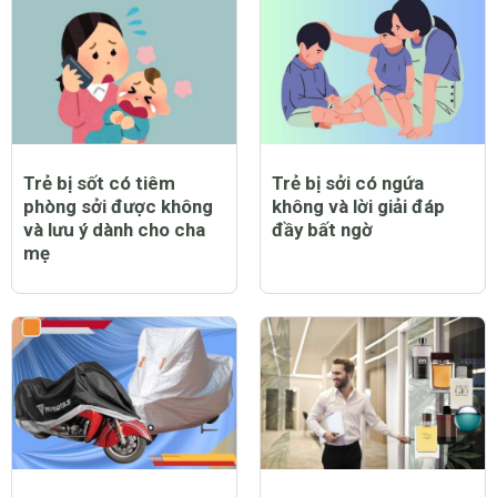
Trẻ bị sốt có tiêm
Trẻ bị sởi có ngứa
phòng sởi được không
không và lời giải đáp
và lưu ý dành cho cha
đầy bất ngờ
mẹ