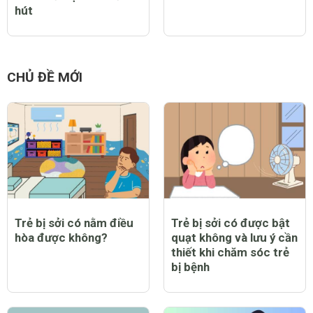
hút
CHỦ ĐỀ MỚI
Trẻ bị sởi có nằm điều
Trẻ bị sởi có được bật
hòa được không?
quạt không và lưu ý cần
thiết khi chăm sóc trẻ
bị bệnh