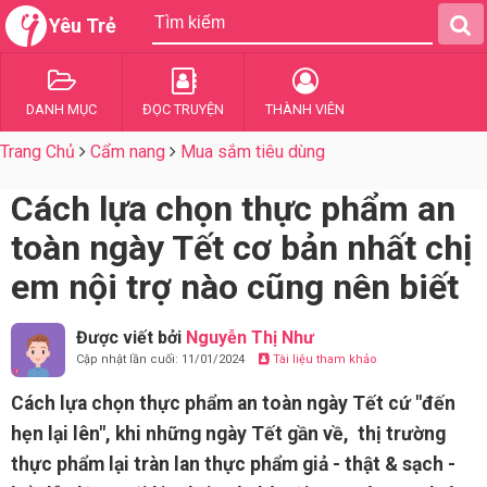
Yêu Trẻ
DANH MỤC
ĐỌC TRUYỆN
THÀNH VIÊN
Trang Chủ
Cẩm nang
Mua sắm tiêu dùng
Cách lựa chọn thực phẩm an
toàn ngày Tết cơ bản nhất chị
em nội trợ nào cũng nên biết
Được viết bởi
Nguyễn Thị Như
Cập nhật lần cuối: 11/01/2024
Tài liệu tham khảo
Cách lựa chọn thực phẩm an toàn ngày Tết cứ "đến
hẹn lại lên", khi những ngày Tết gần về, thị trường
thực phẩm lại tràn lan thực phẩm giả - thật & sạch -