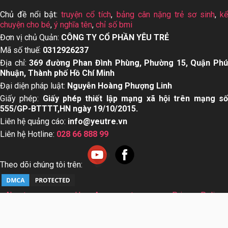
Chủ đề nổi bật:
truyện cổ tích
,
bảng cân nặng trẻ sơ sinh
,
k
chuyện cho bé
,
ý nghĩa tên
,
chỉ số bmi
Đơn vị chủ Quản:
CÔNG TY CỔ PHẦN YÊU TRẺ
Mã số thuế:
0312926237
Địa chỉ:
369 đường Phan Đình Phùng, Phường 15, Quận Ph
Nhuận, Thành phố Hồ Chí Minh
Đại diện pháp luật:
Nguyễn Hoàng Phượng Linh
Giấy phép:
Giấy phép thiết lập mạng xã hội trên mạng s
555/GP-BTTTT,HN ngày 19/10/2015.
Liên hệ quảng cáo:
info@yeutre.vn
Liên hệ Hotline:
028 66 888 99
Theo dõi chúng tôi trên:
About us
User Agreement
Privacy Policy
Sơ đồ trang web
© Copyright 2014 Yeutre.vn, all rights reserved. Chuyên