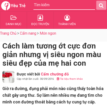
Yêu Trẻ
DANH MỤC
ĐỌC TRUYỆN
THÀNH VIÊN
Trang Chủ
Cẩm nang
Món ngon
Cách làm tương ớt cực đơn
giản nhưng vị siêu ngon màu
siêu đẹp của mẹ hai con
Được viết bởi
Cẩm chướng đỏ
Cập nhật lần cuối: 30/09/2016
Tài liệu tham khảo
Giờ ra đường, đụng phải món nào cũng thấy toàn hóa
chất gây ung thư. Sợ lắm nên nhiều mẹ đang tìm cho
mình con đường thoát bằng cách tự cung tự cấp.