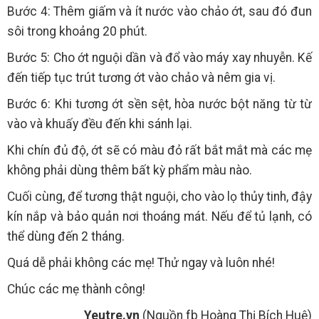
Bước 4: Thêm giấm và ít nước vào chảo ớt, sau đó đun
sôi trong khoảng 20 phút.
Bước 5: Cho ớt nguội dần và đổ vào máy xay nhuyễn. Kế
đến tiếp tục trút tương ớt vào chảo và nêm gia vị.
Bước 6: Khi tương ớt sền sệt, hòa nước bột năng từ từ
vào và khuấy đều đến khi sánh lại.
Khi chín đủ độ, ớt sẽ có màu đỏ rất bắt mắt mà các mẹ
không phải dùng thêm bất kỳ phẩm màu nào.
Cuối cùng, để tương thật nguội, cho vào lọ thủy tinh, đậy
kín nắp và bảo quản nơi thoáng mát. Nếu để tủ lạnh, có
thể dùng đến 2 tháng.
Quá dễ phải không các mẹ! Thử ngay và luôn nhé!
Chúc các mẹ thành công!
Yeutre.vn
(Nguồn fb Hoàng Thị Bích Huệ)