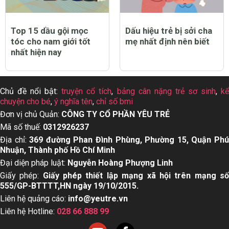
Top 15 dầu gội mọc
Dấu hiệu trẻ bị sởi cha
tóc cho nam giới tốt
mẹ nhất định nên biết
nhất hiện nay
Chủ đề nổi bật:
truyện cổ tích
,
bảng cân nặng trẻ sơ sinh
,
k
chuyện cho bé
,
ý nghĩa tên
,
chỉ số bmi
Đơn vị chủ Quản:
CÔNG TY CỔ PHẦN YÊU TRẺ
Mã số thuế:
0312926237
Địa chỉ:
369 đường Phan Đình Phùng, Phường 15, Quận Ph
Nhuận, Thành phố Hồ Chí Minh
Đại diện pháp luật:
Nguyễn Hoàng Phượng Linh
Giấy phép:
Giấy phép thiết lập mạng xã hội trên mạng s
555/GP-BTTTT,HN ngày 19/10/2015.
Liên hệ quảng cáo:
info@yeutre.vn
Liên hệ Hotline:
028 66 888 99