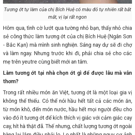
Tương ớt tự làm của chị Bích Huệ có màu đỏ tự nhiên rất bắt
mắt, vị lại rất ngon
Hôm qua, tình cờ lướt qua tường nhỏ bạn, thấy nhỏ chia
sẻ công thức làm tương ớt của chị Bích Huệ (Ngân Sơn
- Bắc Kạn) mà mình sinh nghiện. Sáng nay dự sẽ đi chợ
và làm ngay. Nhưng trước khi đi, phải chia sẻ cho các
mẹ trên yeutre cùng biết mới an tâm.
Làm tương ớt tại nhà chọn ớt gì để được lâu mà vẫn
thơm?
Trong rất nhiều món ăn Việt, tương ớt là một loại gia vị
không thể thiếu. Có thể nói hầu hết tất cả các món ăn,
từ món khô, đến món nước, hầu hết mọi người đều cho
vào đó ít tương ớt để kích thích vị giác với cảm giác cay
cay, hít hà thật đã. Thế nhưng, chất lượng tương ớt ngoài
hàng lại lắm điều phải lo. Lo nhất là những nguy cơ ảnh