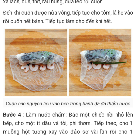
xà lách, bún, thịt, rau húng, dưa leo rồi cuộn.
Đến khi cuốn được nửa vòng, tiếp tục cho tôm, lá hẹ vào
rồi cuốn hết bánh. Tiếp tục làm cho đến khi hết.
Cuộn các nguyên liệu vào bên trong bánh đa đã thấm nước
Bước 4
: Làm nước chấm: Bắc một chiếc nồi nhỏ lên
bếp, cho một ít dầu và tỏi, phi thơm. Tiếp theo, cho 1
muỗng hột tương xay vào đảo sơ vài lần rồi cho 1