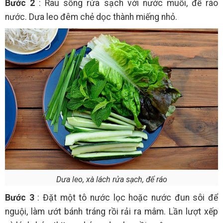
Bước 2
: Rau sống rửa sạch với nước muối, để ráo
nước. Dưa leo đêm chẻ dọc thành miếng nhỏ.
Dưa leo, xà lách rửa sạch, để ráo
Bước 3
: Đặt một tô nước lọc hoặc nước đun sôi để
nguội, làm ướt bánh tráng rồi rải ra mâm. Lần lượt xếp