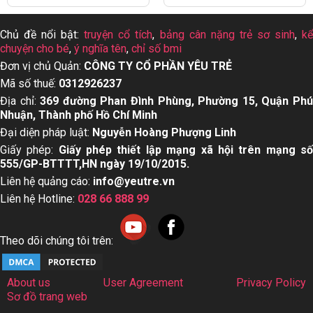
Chủ đề nổi bật:
truyện cổ tích
,
bảng cân nặng trẻ sơ sinh
,
k
chuyện cho bé
,
ý nghĩa tên
,
chỉ số bmi
Đơn vị chủ Quản:
CÔNG TY CỔ PHẦN YÊU TRẺ
Mã số thuế:
0312926237
Địa chỉ:
369 đường Phan Đình Phùng, Phường 15, Quận Ph
Nhuận, Thành phố Hồ Chí Minh
Đại diện pháp luật:
Nguyễn Hoàng Phượng Linh
Giấy phép:
Giấy phép thiết lập mạng xã hội trên mạng s
555/GP-BTTTT,HN ngày 19/10/2015.
Liên hệ quảng cáo:
info@yeutre.vn
Liên hệ Hotline:
028 66 888 99
Theo dõi chúng tôi trên:
About us
User Agreement
Privacy Policy
Sơ đồ trang web