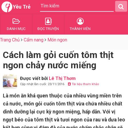
Yêu Trẻ
DANH MỤC
ĐỌC TRUYỆN
THÀNH VIÊN
Trang Chủ
Cẩm nang
Món ngon
Cách làm gỏi cuốn tôm thịt
ngon chảy nước miếng
Được viết bởi
Lê Thị Thơm
Cập nhật lần cuối: 23/11/2016
Tài liệu tham khảo
Là món ăn khá quen thuộc của nhiều vùng miền trên
cả nước, món gỏi cuốn tôm thịt vừa chứa nhiều chất
dinh dưỡng lại cực kỳ ngon miệng, hấp dẫn. Với vị
ngọt béo của tôm thịt và tươi ngon của rau và dưa leo
kết hợp cùng vị đậm đà của nước chấm chắc chắn sẽ