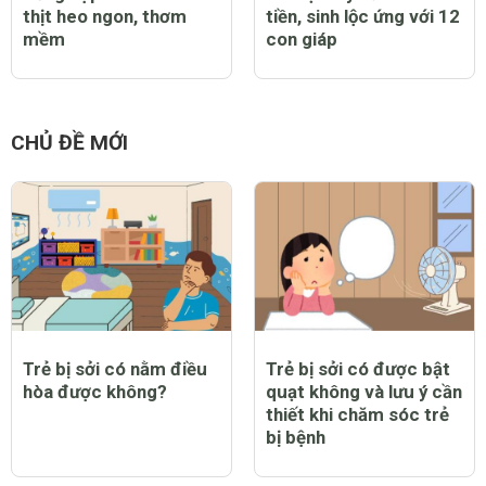
thịt heo ngon, thơm
tiền, sinh lộc ứng với 12
mềm
con giáp
CHỦ ĐỀ MỚI
Trẻ bị sởi có nằm điều
Trẻ bị sởi có được bật
hòa được không?
quạt không và lưu ý cần
thiết khi chăm sóc trẻ
bị bệnh