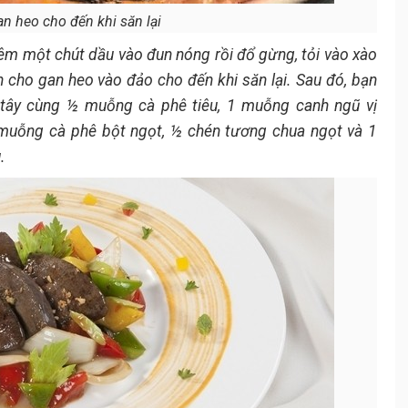
n heo cho đến khi săn lại
êm một chút dầu vào đun nóng rồi đổ gừng, tỏi vào xào
n cho gan heo vào đảo cho đến khi săn lại. Sau đó, bạn
h tây cùng ½ muỗng cà phê tiêu, 1 muỗng canh ngũ vị
muỗng cà phê bột ngọt, ½ chén tương chua ngọt và 1
.