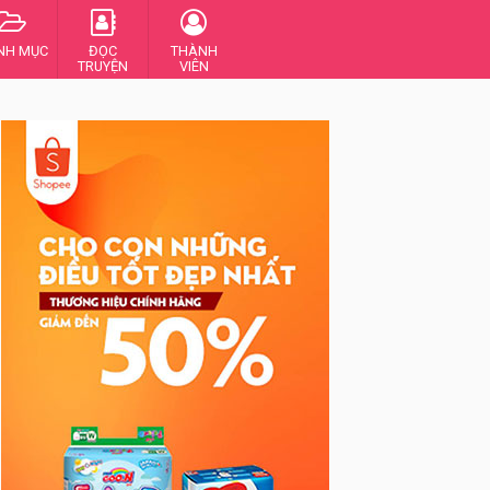
NH MỤC
ĐỌC
THÀNH
TRUYỆN
VIÊN