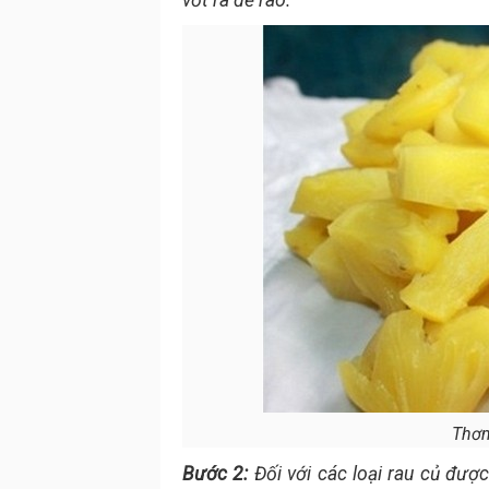
vớt ra để ráo.
Thơm
Bước 2:
Đối với các loại rau củ đượ