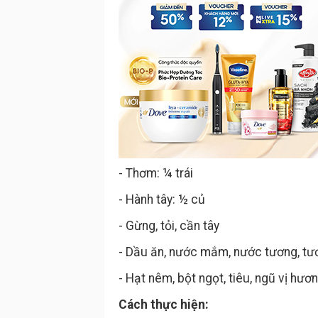
- Thơm: ¼ trái
- Hành tây: ½ củ
- Gừng, tỏi, cần tây
- Dầu ăn, nước mắm, nước tương, tư
- Hạt nêm, bột ngọt, tiêu, ngũ vị hươ
Cách thực hiện: