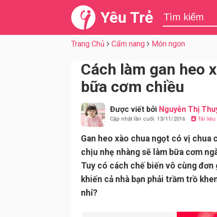
Yêu Trẻ
Trang Chủ
Cẩm nang
Món ngon
Cách làm gan heo 
bữa cơm chiều
Được viết bởi
Nguyễn Thị Thu
Cập nhật lần cuối: 13/11/2016
Tài liệ
Gan heo xào chua ngọt có vị chua 
chịu nhẹ nhàng sẽ làm bữa cơm ngà
Tuy có cách chế biến vô cùng đơn 
khiến cả nhà bạn phải trầm trồ khe
nhỉ?