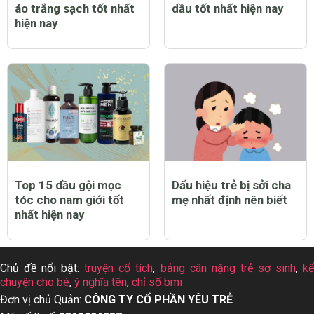
áo trắng sạch tốt nhất
dầu tốt nhất hiện nay
hiện nay
Top 15 dầu gội mọc
Dấu hiệu trẻ bị sởi cha
tóc cho nam giới tốt
mẹ nhất định nên biết
nhất hiện nay
Chủ đề nổi bật:
truyện cổ tích
,
bảng cân nặng trẻ sơ sinh
,
k
chuyện cho bé
,
ý nghĩa tên
,
chỉ số bmi
Đơn vị chủ Quản:
CÔNG TY CỔ PHẦN YÊU TRẺ