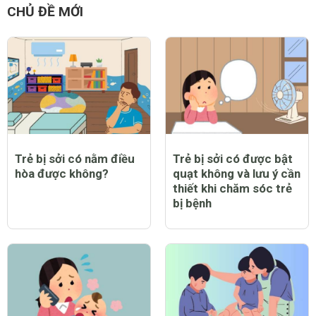
CHỦ ĐỀ MỚI
Trẻ bị sởi có nằm điều
Trẻ bị sởi có được bật
hòa được không?
quạt không và lưu ý cần
thiết khi chăm sóc trẻ
bị bệnh