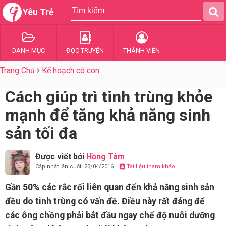
Yêu Trẻ
DANH MỤC
ĐỌC TRUYỆN
THÀNH VIÊN
Trang Chủ
Kế hoạch có con
Cách giúp trì tinh trùng khỏe
mạnh để tăng khả năng sinh
sản tối đa
Được viết bởi
Hồng Tâm
Cập nhật lần cuối: 23/04/2016
Tài liệu tham khảo
Gần 50% các rắc rối liên quan đến khả năng sinh sản
đều do tinh trùng có vấn đề. Điều này rất đáng để
các ông chồng phải bắt đầu ngay chế độ nuôi dưỡng