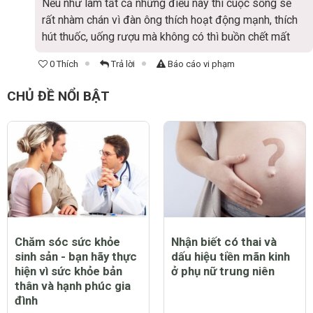
Nếu như làm tất cả những điều này thì cuộc sống sẽ
rất nhàm chán vì đàn ông thích hoạt động mạnh, thích
hút thuốc, uống rượu mà không có thì buồn chết mất
0 Thích
Trả lời
Báo cáo vi phạm
CHỦ ĐỀ NỔI BẬT
Chăm sóc sức khỏe
Nhận biết có thai và
sinh sản - bạn hãy thực
dấu hiệu tiền mãn kinh
hiện vì sức khỏe bản
ở phụ nữ trung niên
thân và hạnh phúc gia
đình