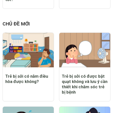
CHỦ ĐỀ MỚI
Trẻ bị sởi có nằm điều
Trẻ bị sởi có được bật
hòa được không?
quạt không và lưu ý cần
thiết khi chăm sóc trẻ
bị bệnh