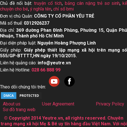
Chủ đề nổi bật:
truyện cổ tích
,
bảng cân nặng trẻ sơ sinh
,
k
chuyện cho bé
,
ý nghĩa tên
,
chỉ số bmi
Đơn vị chủ Quản:
CÔNG TY CỔ PHẦN YÊU TRẺ
Mã số thuế:
0312926237
Địa chỉ:
369 đường Phan Đình Phùng, Phường 15, Quận Ph
Nhuận, Thành phố Hồ Chí Minh
Đại diện pháp luật:
Nguyễn Hoàng Phượng Linh
Giấy phép:
Giấy phép thiết lập mạng xã hội trên mạng s
555/GP-BTTTT,HN ngày 19/10/2015.
Liên hệ quảng cáo:
info@yeutre.vn
Liên hệ Hotline:
028 66 888 99
Theo dõi chúng tôi trên:
About us
User Agreement
Privacy Policy
Sơ đồ trang web
© Copyright 2014 Yeutre.vn, all rights reserved. Chuyên
trang mạng xã hội Mẹ & Bé uy tín hàng đầu Việt Nam. Với nội