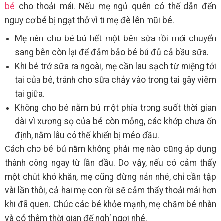
bé
cho thoải mái. Nếu mẹ ngủ quên có thể dẫn đến
nguy cơ bé bị ngạt thở vì ti mẹ đè lên mũi bé.
Mẹ nên cho bé bú hết một bên sữa rồi mới chuyển
sang bên còn lại để đảm bảo bé bú đủ cả bầu sữa.
Khi bé trớ sữa ra ngoài, mẹ cần lau sạch từ miệng tới
tai của bé, tránh cho sữa chảy vào trong tai gây viêm
tai giữa.
Không cho bé nằm bú một phía trong suốt thời gian
dài vì xương sọ của bé còn mỏng, các khớp chưa ổn
định, nằm lâu có thể khiến bị méo đầu.
Cách cho bé bú nằm không phải mẹ nào cũng áp dụng
thành công ngay từ lần đầu. Do vậy, nếu có cảm thấy
một chút khó khăn, mẹ cũng đừng nản nhé, chỉ cần tập
vài lần thôi, cả hai mẹ con rồi sẽ cảm thấy thoải mái hơn
khi đã quen. Chúc các bé khỏe mạnh, mẹ chăm bé nhàn
và có thêm thời gian để nghỉ ngơi nhé.