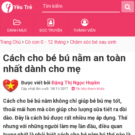
Yêu Trẻ
DANH MỤC
ĐỌC TRUYỆN
THÀNH VIÊN
Trang Chủ
Có con 0 - 12 tháng
Chăm sóc bé sau sinh
Cách cho bé bú nằm an toàn
nhất dành cho mẹ
Được viết bởi
Đặng Thị Ngọc Huyền
Cập nhật lần cuối: 18/11/2017
Tài liệu tham khảo
Cách cho bé bú nằm không chỉ giúp bé bú mẹ tốt,
thoải mái hơn mà còn giúp cho lượng sữa tiết ra dồi
dào. Đây là cách bú được rất nhiều mẹ áp dụng. Thế
nhưng với những người làm mẹ lần đầu, điều quan
trọng nhất là phải biết cách cho bé nằm bú thế nào là