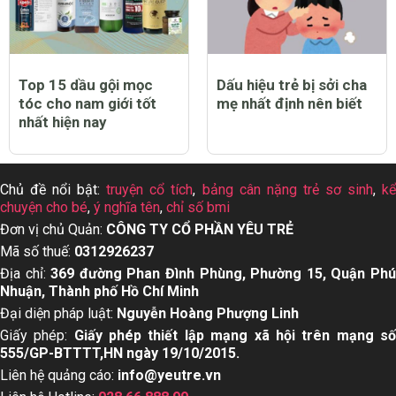
Top 15 dầu gội mọc
Dấu hiệu trẻ bị sởi cha
tóc cho nam giới tốt
mẹ nhất định nên biết
nhất hiện nay
Chủ đề nổi bật:
truyện cổ tích
,
bảng cân nặng trẻ sơ sinh
,
k
chuyện cho bé
,
ý nghĩa tên
,
chỉ số bmi
Đơn vị chủ Quản:
CÔNG TY CỔ PHẦN YÊU TRẺ
Mã số thuế:
0312926237
Địa chỉ:
369 đường Phan Đình Phùng, Phường 15, Quận Ph
Nhuận, Thành phố Hồ Chí Minh
Đại diện pháp luật:
Nguyễn Hoàng Phượng Linh
Giấy phép:
Giấy phép thiết lập mạng xã hội trên mạng s
555/GP-BTTTT,HN ngày 19/10/2015.
Liên hệ quảng cáo:
info@yeutre.vn