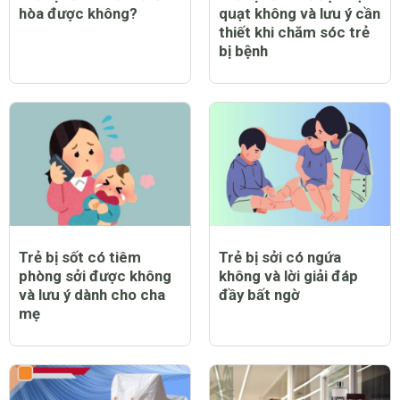
hòa được không?
quạt không và lưu ý cần
thiết khi chăm sóc trẻ
bị bệnh
Trẻ bị sốt có tiêm
Trẻ bị sởi có ngứa
phòng sởi được không
không và lời giải đáp
và lưu ý dành cho cha
đầy bất ngờ
mẹ