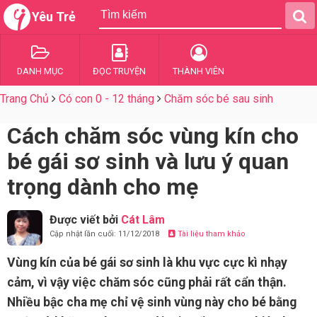
Yêu Trẻ
DANH MỤC
ĐỌC TRUYỆN
THÀNH VIÊN
Trang Chủ
Có con 0 - 12 tháng
Chăm sóc bé sau sinh
Cách chăm sóc vùng kín cho
bé gái sơ sinh và lưu ý quan
trọng dành cho mẹ
Được viết bởi
Cát Lâm
Cập nhật lần cuối: 11/12/2018
Tài liệu tham khảo
Vùng kín của bé gái sơ sinh là khu vực cực kì nhạy
cảm, vì vậy việc chăm sóc cũng phải rất cẩn thận.
Nhiều bậc cha mẹ chỉ vệ sinh vùng này cho bé bằng