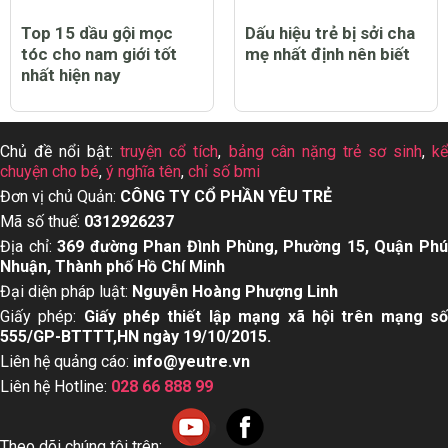
Top 15 dầu gội mọc
Dấu hiệu trẻ bị sởi cha
tóc cho nam giới tốt
mẹ nhất định nên biết
nhất hiện nay
Chủ đề nổi bật:
truyện cổ tích
,
bảng cân nặng trẻ sơ sinh
,
k
chuyện cho bé
,
ý nghĩa tên
,
chỉ số bmi
Đơn vị chủ Quản:
CÔNG TY CỔ PHẦN YÊU TRẺ
Mã số thuế:
0312926237
Địa chỉ:
369 đường Phan Đình Phùng, Phường 15, Quận Ph
Nhuận, Thành phố Hồ Chí Minh
Đại diện pháp luật:
Nguyễn Hoàng Phượng Linh
Giấy phép:
Giấy phép thiết lập mạng xã hội trên mạng s
555/GP-BTTTT,HN ngày 19/10/2015.
Liên hệ quảng cáo:
info@yeutre.vn
Liên hệ Hotline:
028 66 888 99
Theo dõi chúng tôi trên: