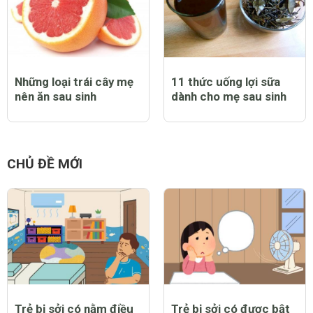
Những loại trái cây mẹ
11 thức uống lợi sữa
nên ăn sau sinh
dành cho mẹ sau sinh
CHỦ ĐỀ MỚI
Trẻ bị sởi có nằm điều
Trẻ bị sởi có được bật