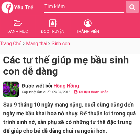
Yêu Trẻ
DANH MỤC
ĐỌC TRUYỆN
THÀNH VIÊN
Trang Chủ
Mang thai
Sinh con
Các tư thế giúp mẹ bầu sinh
con dễ dàng
Được viết bởi
Hồng Hồng
Cập nhật lần cuối: 09/04/2015
Tài liệu tham khảo
Sau 9 tháng 10 ngày mang nặng, cuối cùng cũng đến
ngày mẹ bầu khai hoa nở nhụy. Để thuận lợi trong quá
trình sinh nở, sản phụ sẽ có những tư thế đặc trưng
để giúp cho bé dễ dàng chui ra ngoài hơn.