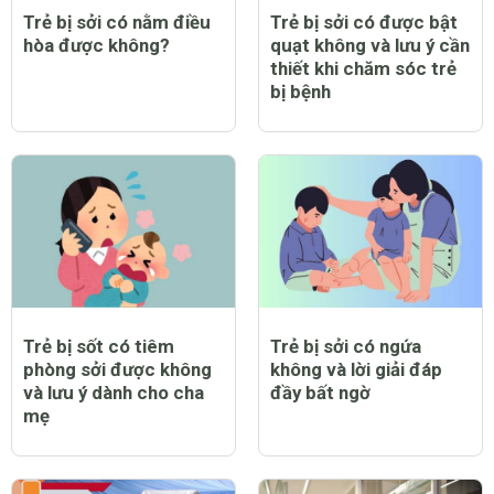
Trẻ bị sởi có nằm điều
Trẻ bị sởi có được bật
hòa được không?
quạt không và lưu ý cần
thiết khi chăm sóc trẻ
bị bệnh
Trẻ bị sốt có tiêm
Trẻ bị sởi có ngứa
phòng sởi được không
không và lời giải đáp
và lưu ý dành cho cha
đầy bất ngờ
mẹ