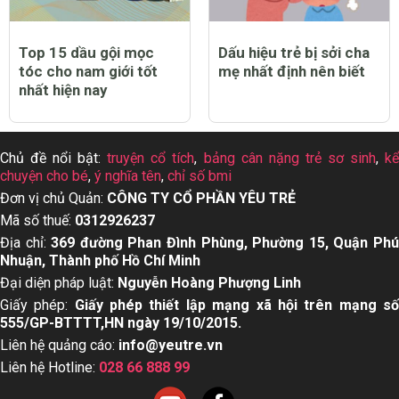
Top 15 dầu gội mọc
Dấu hiệu trẻ bị sởi cha
tóc cho nam giới tốt
mẹ nhất định nên biết
nhất hiện nay
Chủ đề nổi bật:
truyện cổ tích
,
bảng cân nặng trẻ sơ sinh
,
k
chuyện cho bé
,
ý nghĩa tên
,
chỉ số bmi
Đơn vị chủ Quản:
CÔNG TY CỔ PHẦN YÊU TRẺ
Mã số thuế:
0312926237
Địa chỉ:
369 đường Phan Đình Phùng, Phường 15, Quận Ph
Nhuận, Thành phố Hồ Chí Minh
Đại diện pháp luật:
Nguyễn Hoàng Phượng Linh
Giấy phép:
Giấy phép thiết lập mạng xã hội trên mạng s
555/GP-BTTTT,HN ngày 19/10/2015.
Liên hệ quảng cáo:
info@yeutre.vn
Liên hệ Hotline:
028 66 888 99