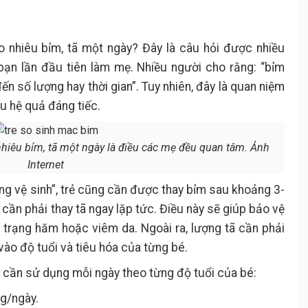
Bỉm quần Nanu
3.12.
Cách sử dụng các loại bỉm cho bé
4.
hiệu quả, tránh bị hăm
o nhiêu bỉm, tã một ngày? Đây là câu hỏi được nhiều
bạn lần đầu tiên làm mẹ. Nhiều người cho rằng: “bỉm
ến số lượng hay thời gian”. Tuy nhiên, đây là quan niệm
ều hệ quả đáng tiếc.
nhiêu bỉm, tã một ngày là điều các mẹ đều quan tâm. Ảnh
Internet
g vệ sinh”, trẻ cũng cần được thay bỉm sau khoảng 3-
 cần phải thay tã ngay lặp tức. Điều này sẽ giúp bảo vệ
 trạng hăm hoặc viêm da. Ngoài ra, lượng tã cần phải
ào độ tuổi và tiêu hóa của từng bé.
ã cần sử dụng mỗi ngày theo từng độ tuổi của bé:
g/ngày.