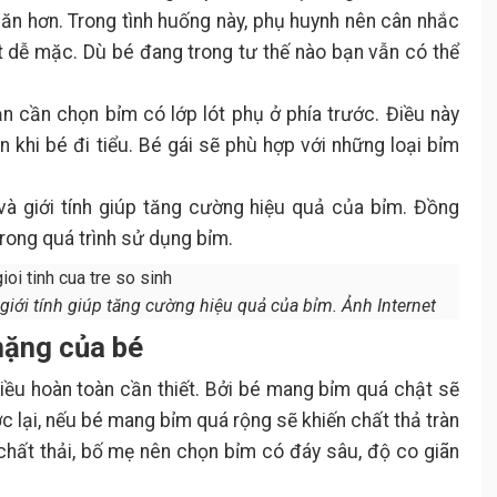
hăn hơn. Trong tình huống này, phụ huynh nên cân nhắc
ất dễ mặc. Dù bé đang trong tư thế nào bạn vẫn có thể
bạn cần chọn bỉm có lớp lót phụ ở phía trước. Điều này
 khi bé đi tiểu. Bé gái sẽ phù hợp với những loại bỉm
và giới tính giúp tăng cường hiệu quả của bỉm. Đồng
trong quá trình sử dụng bỉm.
giới tính giúp tăng cường hiệu quả của bỉm. Ảnh Internet
nặng của bé
iều hoàn toàn cần thiết. Bởi bé mang bỉm quá chật sẽ
c lại, nếu bé mang bỉm quá rộng sẽ khiến chất thả tràn
n chất thải, bố mẹ nên chọn bỉm có đáy sâu, độ co giãn