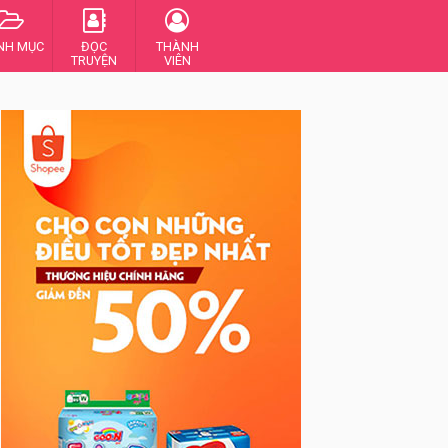
NH MỤC
ĐỌC
THÀNH
TRUYỆN
VIÊN