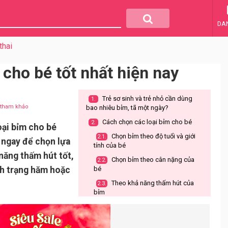
DA
thai
 cho bé tốt nhất hiện nay
Trẻ sơ sinh và trẻ nhỏ cần dùng
1.
u tham khảo
bao nhiêu bỉm, tã một ngày?
Cách chọn các loại bỉm cho bé
2.
oại bỉm cho bé
Chọn bỉm theo độ tuổi và giới
2.1.
 ngay để chọn lựa
tính của bé
năng thấm hút tốt,
Chọn bỉm theo cân nặng của
2.2.
nh trạng hăm hoặc
bé
Theo khả năng thấm hút của
2.3.
bỉm
Chọn bỉm theo mùi hương
2.4.
Top 11 các loại bỉm cho bé tốt
3.