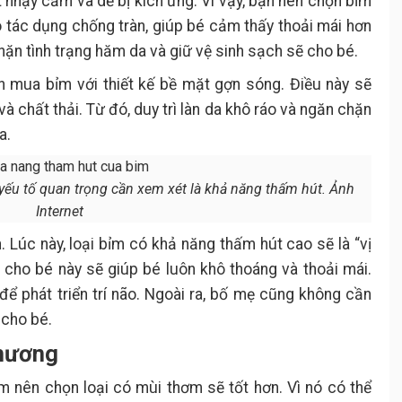
rất nhạy cảm và dễ bị kích ứng. Vì vậy, bạn nên chọn bỉm
 tác dụng chống tràn, giúp bé cảm thấy thoải mái hơn
hặn tình trạng hăm da và giữ vệ sinh sạch sẽ cho bé.
n mua bỉm với thiết kế bề mặt gợn sóng. Điều này sẽ
à chất thải. Từ đó, duy trì làn da khô ráo và ngăn chặn
ra.
 yếu tố quan trọng cần xem xét là khả năng thấm hút. Ảnh
Internet
. Lúc này, loại bỉm có khả năng thấm hút cao sẽ là “vị
m cho bé này sẽ giúp bé luôn khô thoáng và thoải mái.
để phát triển trí não. Ngoài ra, bố mẹ cũng không cần
 cho bé.
 hương
m nên chọn loại có mùi thơm sẽ tốt hơn. Vì nó có thể