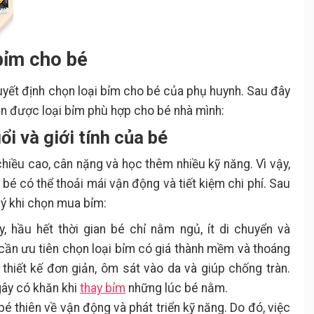
bỉm cho bé
uyết định chọn loại bỉm cho bé của phụ huynh. Sau đây
ọn được loại bỉm phù hợp cho bé nhà mình:
ổi và giới tính của bé
 chiều cao, cân nặng và học thêm nhiều kỹ năng. Vì vậy,
bé có thể thoải mái vận động và tiết kiệm chi phí. Sau
 ý khi chọn mua bỉm:
, hầu hết thời gian bé chỉ nằm ngủ, ít di chuyển và
 cần ưu tiên chọn loại bỉm có giá thành mềm và thoáng
 thiết kế đơn giản, ôm sát vào da và giúp chống tràn.
gây có khăn khi
thay bỉm
những lúc bé nằm.
bé thiên về vận động và phát triển kỹ năng. Do đó, việc