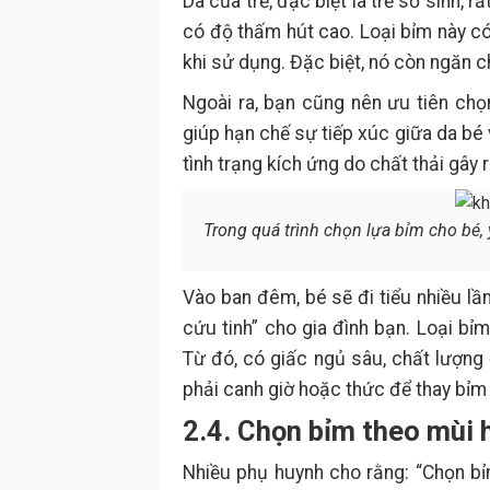
Da của trẻ, đặc biệt là trẻ sơ sinh, 
có độ thấm hút cao. Loại bỉm này có
khi sử dụng. Đặc biệt, nó còn ngăn c
Ngoài ra, bạn cũng nên ưu tiên chọ
giúp hạn chế sự tiếp xúc giữa da bé v
tình trạng kích ứng do chất thải gây 
Trong quá trình chọn lựa bỉm cho bé,
Vào ban đêm, bé sẽ đi tiểu nhiều lần
cứu tinh” cho gia đình bạn. Loại bỉ
Từ đó, có giấc ngủ sâu, chất lượng 
phải canh giờ hoặc thức để thay bỉm
2.4. Chọn bỉm theo mùi
Nhiều phụ huynh cho rằng: “Chọn bỉ