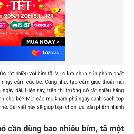
nhất hiện nay
Tã/Bỉm quần Moony Natural
3.1.
Tã quần cho bé trai Moony
3.2.
Blue
Tã quần kháng khuẩn hương
3.3.
tràm trà Huggies Skincare
Bỉm quần Pampers giữ dáng
3.4.
cho bé
Tã quần cho bé Molfix Ultra
3.5.
Tã quần Enblanc Keep Friends
3.6.
úc rất nhiều với bỉm tã. Việc lựa chọn sản phẩm chất
Tã dán dành cho trẻ sơ sinh
3.7.
da nhạy cảm của bé. Cũng như, tạo cảm giác thoải mái
Bobby
 ngày dài. Hiện nay, trên thị trường có rất nhiều hãng
Tã quần cho trẻ sơ sinh Merries
3.8.
First Premium
dành cho bé? Mời các mẹ khám phá ngay danh sách top
Bỉm quần cho bé mặc ban đêm
3.9.
 nhé. Bài viết này sẽ giúp bạn chọn lựa sản phẩm nhanh
Momo Rabbit
Tã dán cho bé UltraFlow
3.10.
Mamamy
nhỏ cần dùng bao nhiêu bỉm, tã một
Bỉm cho bé Goo.n Friend
3.11.