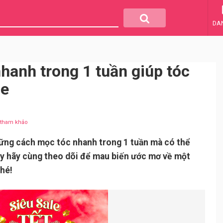
DA
hanh trong 1 tuần giúp tóc
ỏe
u tham khảo
ững cách mọc tóc nhanh trong 1 tuần mà có thể
ậy hãy cùng theo dõi để mau biến ước mơ về một
nhé!