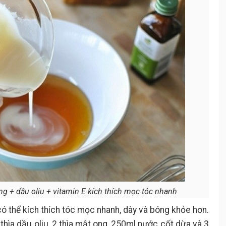
g + dầu oliu + vitamin E kích thích mọc tóc nhanh
có thể kích thích tóc mọc nhanh, dày và bóng khỏe hơn.
 thìa dầu oliu, 2 thìa mật ong, 250ml nước cốt dừa và 3