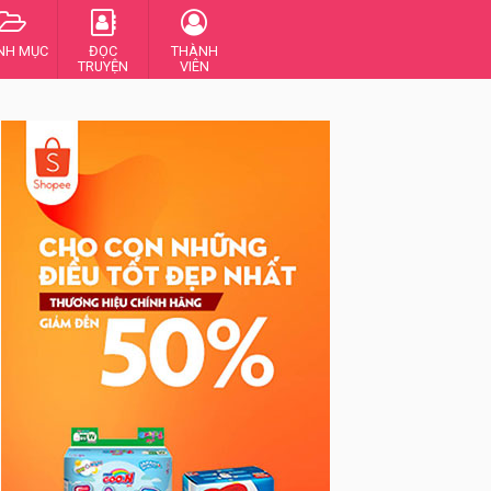
NH MỤC
ĐỌC
THÀNH
TRUYỆN
VIÊN