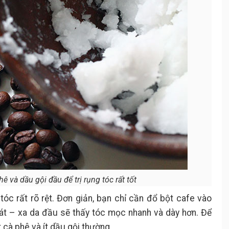
 và dầu gội đầu để trị rụng tóc rất tốt
óc rất rõ rệt. Đơn giản, bạn chỉ cần đổ bột cafe vào
át – xa da đầu sẽ thấy tóc mọc nhanh và dày hơn. Để
 cà phê và ít dầu gội thường.