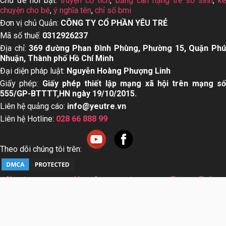
Chủ đề nổi bật:
truyện cổ tích
,
bảng cân nặng trẻ sơ sinh
,
k
chuyện cho bé
,
ý nghĩa tên
,
chỉ số bmi
Đơn vị chủ Quản:
CÔNG TY CỔ PHẦN YÊU TRẺ
Mã số thuế:
0312926237
Địa chỉ:
369 đường Phan Đình Phùng, Phường 15, Quận Ph
Nhuận, Thành phố Hồ Chí Minh
Đại diện pháp luật:
Nguyễn Hoàng Phượng Linh
Giấy phép:
Giấy phép thiết lập mạng xã hội trên mạng s
555/GP-BTTTT,HN ngày 19/10/2015.
Liên hệ quảng cáo:
info@yeutre.vn
Liên hệ Hotline:
028 66 888 99
Theo dõi chúng tôi trên:
About us
User Agreement
Privacy Policy
Sơ đồ trang web
© Copyright 2014 Yeutre.vn, all rights reserved. Chuyên
trang mạng xã hội Mẹ & Bé uy tín hàng đầu Việt Nam. Với nội
dung được viết và tham vấn bởi các chuyên gia & Bác sĩ