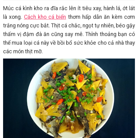
Múc cá kình kho ra đĩa rắc lên ít tiêu xay, hành lá, ớt lát
là xong.
Cách kho cá biển
thơm hấp dẫn ăn kèm cơm
trắng nóng cực bắt. Thịt cá chắc, ngọt tự nhiên, béo gậy
thấm vị đậm đà ăn cũng say mê. Thỉnh thoảng bạn có
thể mua loại cá này về bồi bổ sức khỏe cho cả nhà thay
các món thịt mỡ.