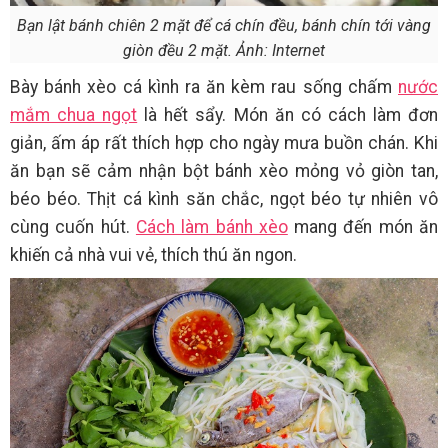
Bạn lật bánh chiên 2 mặt để cá chín đều, bánh chín tới vàng
giòn đều 2 mặt. Ảnh: Internet
Bày bánh xèo cá kình ra ăn kèm rau sống chấm
nước
mắm chua ngọt
là hết sẩy. Món ăn có cách làm đơn
giản, ấm áp rất thích hợp cho ngày mưa buồn chán. Khi
ăn bạn sẽ cảm nhận bột bánh xèo mỏng vỏ giòn tan,
béo béo. Thịt cá kình săn chắc, ngọt béo tự nhiên vô
cùng cuốn hút.
Cách làm bánh xèo
mang đến món ăn
khiến cả nhà vui vẻ, thích thú ăn ngon.