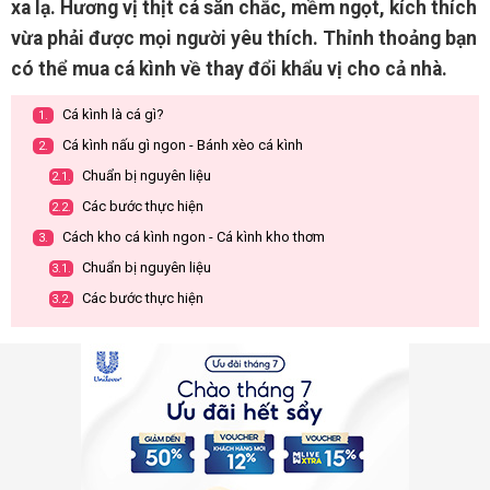
xa lạ. Hương vị thịt cá săn chắc, mềm ngọt, kích thích
vừa phải được mọi người yêu thích. Thỉnh thoảng bạn
có thể mua cá kình về thay đổi khẩu vị cho cả nhà.
Cá kình là cá gì?
1.
Cá kình nấu gì ngon - Bánh xèo cá kình
2.
Chuẩn bị nguyên liệu
2.1.
Các bước thực hiện
2.2.
Cách kho cá kình ngon - Cá kình kho thơm
3.
Chuẩn bị nguyên liệu
3.1.
Các bước thực hiện
3.2.