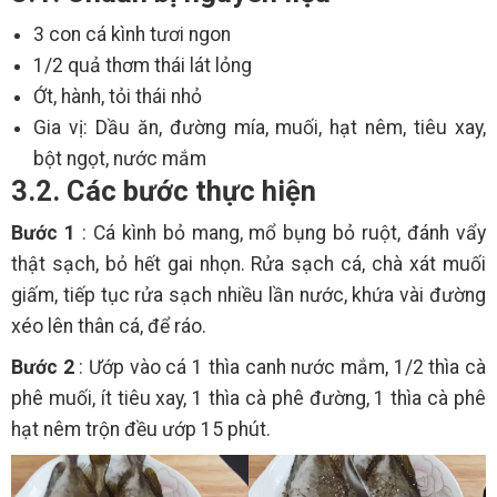
3 con cá kình tươi ngon
1/2 quả thơm thái lát lỏng
Ớt, hành, tỏi thái nhỏ
Gia vị: Dầu ăn, đường mía, muối, hạt nêm, tiêu xay,
bột ngọt, nước mắm
3.2. Các bước thực hiện
Bước 1
: Cá kình bỏ mang, mổ bụng bỏ ruột, đánh vẩy
thật sạch, bỏ hết gai nhọn. Rửa sạch cá, chà xát muối
giấm, tiếp tục rửa sạch nhiều lần nước, khứa vài đường
xéo lên thân cá, để ráo.
Bước 2
: Ướp vào cá 1 thìa canh nước mắm, 1/2 thìa cà
phê muối, ít tiêu xay, 1 thìa cà phê đường, 1 thìa cà phê
hạt nêm trộn đều ướp 15 phút.