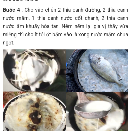
Bước 4
: Cho vào chén 2 thìa canh đường, 2 thìa canh
nước mắm, 1 thìa canh nước cốt chanh, 2 thìa canh
nước ấm khuấy hòa tan. Nêm nếm lại gia vị thấy vừa
miệng thì cho ít tỏi ớt băm vào là xong nước mắm chua
ngọt.