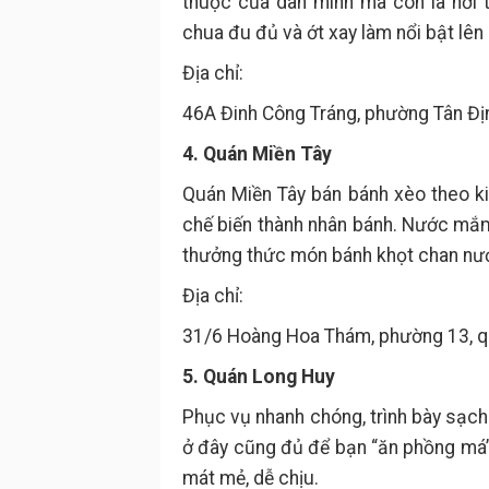
thuộc của dân mình mà còn là nơi 
chua đu đủ và ớt xay làm nổi bật lên
Địa chỉ:
46A Đinh Công Tráng, phường Tân Địn
4. Quán Miền Tây
Quán Miền Tây bán bánh xèo theo kiể
chế biến thành nhân bánh. Nước mắm
thưởng thức món bánh khọt chan nướ
Địa chỉ:
31/6 Hoàng Hoa Thám, phường 13, qu
5. Quán Long Huy
Phục vụ nhanh chóng, trình bày sạc
ở đây cũng đủ để bạn “ăn phồng má” 
mát mẻ, dễ chịu.