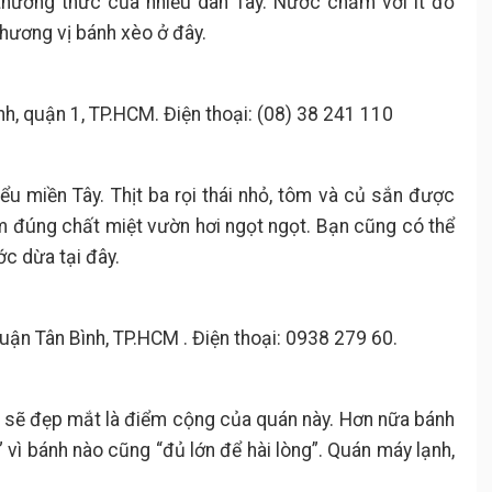
thưởng thức của nhiều dân Tây. Nước chấm với ít đồ
 hương vị bánh xèo ở đây.
h, quận 1, TP.HCM. Điện thoại: (08) 38 241 110
u miền Tây. Thịt ba rọi thái nhỏ, tôm và củ sắn được
 đúng chất miệt vườn hơi ngọt ngọt. Bạn cũng có thể
c dừa tại đây.
ận Tân Bình, TP.HCM . Điện thoại: 0938 279 60.
h sẽ đẹp mắt là điểm cộng của quán này. Hơn nữa bánh
vì bánh nào cũng “đủ lớn để hài lòng”. Quán máy lạnh,