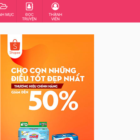
NH MỤC
ĐỌC
THÀNH
TRUYỆN
VIÊN