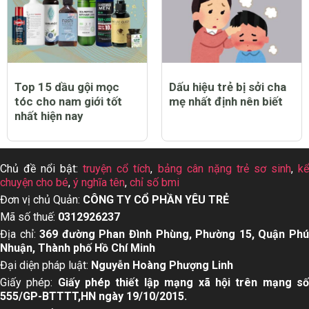
Top 15 dầu gội mọc
Dấu hiệu trẻ bị sởi cha
tóc cho nam giới tốt
mẹ nhất định nên biết
nhất hiện nay
Chủ đề nổi bật:
truyện cổ tích
,
bảng cân nặng trẻ sơ sinh
,
k
chuyện cho bé
,
ý nghĩa tên
,
chỉ số bmi
Đơn vị chủ Quản:
CÔNG TY CỔ PHẦN YÊU TRẺ
Mã số thuế:
0312926237
Địa chỉ:
369 đường Phan Đình Phùng, Phường 15, Quận Ph
Nhuận, Thành phố Hồ Chí Minh
Đại diện pháp luật:
Nguyễn Hoàng Phượng Linh
Giấy phép:
Giấy phép thiết lập mạng xã hội trên mạng s
555/GP-BTTTT,HN ngày 19/10/2015.