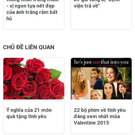
- vị ngon tựa nét đẹp
viện trả về"
của ánh trăng rằm bất
hủ
CHỦ ĐỀ LIÊN QUAN
Ý nghĩa của 21 món
22 bộ phim về tình yêu
quà tặng tình yêu
đáng xem nhất mùa
Valentine 2015