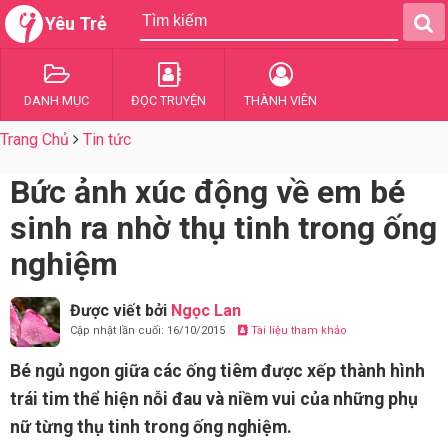
Yêu Trẻ
DANH MỤC
ĐỌC TRUYỆN
THÀNH VIÊN
Trang Chủ
Tin tức
Bức ảnh xúc động về em bé
sinh ra nhờ thụ tinh trong ống
nghiệm
Được viết bởi
Ngọc Lan
Cập nhật lần cuối: 16/10/2015
Tài liệu tham khảo
Bé ngủ ngon giữa các ống tiêm được xếp thành hình
trái tim thể hiện nỗi đau và niềm vui của những phụ
nữ từng thụ tinh trong ống nghiệm.