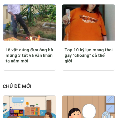
Lễ vật cúng đưa ông bà
Top 10 kỷ lục mang thai
mùng 3 tết và văn khấn
gây "choáng" cả thế
tạ năm mới
giới
CHỦ ĐỀ MỚI