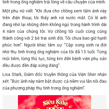
tinh trong ống nghiệm trải lòng về câu chuyện của mình.
Một phụ nữ viết: "Khi đưa cho chồng xem tấm ảnh này
trên điện thoại, tôi thấy anh rơi nước mắt. Có lẽ anh
đang nhớ lại những đêm không ngủ trong hành trình dài
4 năm của chúng tôi. Vợ chồng tôi cuối cùng cũng
thành công với 2 bé trai sinh đôi. Tôi chưa bao giờ hạnh
phúc hơn". Người khác tâm sự: "Cặp song sinh ra đời
nhờ thụ tinh trong ống nghiệm của tôi đã 13 tuổi. Từng
mũi tiêm, từng thủ tục, từng km đến bệnh viện phụ sản
đều được đền đáp xứng đáng".
Lisa Stark, Giám đốc truyền thông của Viện Sher nhận
xét: "Bức ảnh này nắm bắt được cả niềm vui lẫn nỗi đau
của phương pháp thụ tinh trong ống nghiệm".