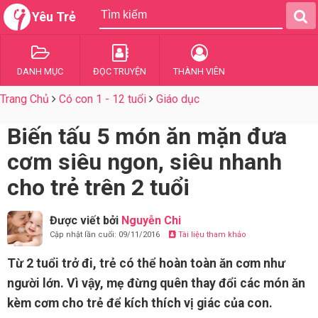
Yêu Trẻ
DANH MỤC
ĐỌC TRUYỆN
THÀNH VIÊN
Trang Chủ
Có con 1 - 12 tuổi
Giáo dục
Biến tấu 5 món ăn mặn đưa
cơm siêu ngon, siêu nhanh
cho trẻ trên 2 tuổi
Được viết bởi
Nguyễn Chi
Cập nhật lần cuối: 09/11/2016
Tài liệu tham khảo
Từ 2 tuổi trở đi, trẻ có thể hoàn toàn ăn cơm như
người lớn. Vì vậy, mẹ đừng quên thay đổi các món ăn
kèm cơm cho trẻ để kích thích vị giác của con.