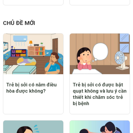
CHỦ ĐỀ MỚI
Trẻ bị sởi có nằm điều
Trẻ bị sởi có được bật
hòa được không?
quạt không và lưu ý cần
thiết khi chăm sóc trẻ
bị bệnh