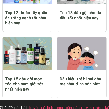
Top 12 thuốc tẩy quần
Top 13 dầu gội cho da
áo trắng sạch tốt nhất
dầu tốt nhất hiện nay
hiện nay
Top 15 dầu gội mọc
Dấu hiệu trẻ bị sởi cha
tóc cho nam giới tốt
mẹ nhất định nên biết
nhất hiện nay
Chủ đề nổi bật:
truyện cổ tích
,
bảng cân nặng trẻ sơ sinh
,
k