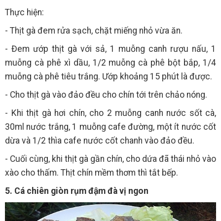
Thực hiện:
- Thịt gà đem rửa sạch, chặt miếng nhỏ vừa ăn.
- Đem ướp thịt gà với sả, 1 muỗng canh rượu nấu, 1
muỗng cà phê xì dầu, 1/2 muỗng cà phê bột bắp, 1/4
muỗng cà phê tiêu trắng. Ướp khoảng 15 phút là được.
- Cho thịt gà vào đảo đều cho chín tới trên chảo nóng.
- Khi thịt gà hơi chín, cho 2 muỗng canh nước sốt cà,
30ml nước trắng, 1 muỗng cafe đường, một ít nước cốt
dừa và 1/2 thìa cafe nước cốt chanh vào đảo đều.
- Cuối cùng, khi thịt gà gần chín, cho dứa đã thái nhỏ vào
xào cho thấm. Thịt chín mềm thơm thì tắt bếp.
5. Cá chiên giòn rụm đậm đà vị ngon