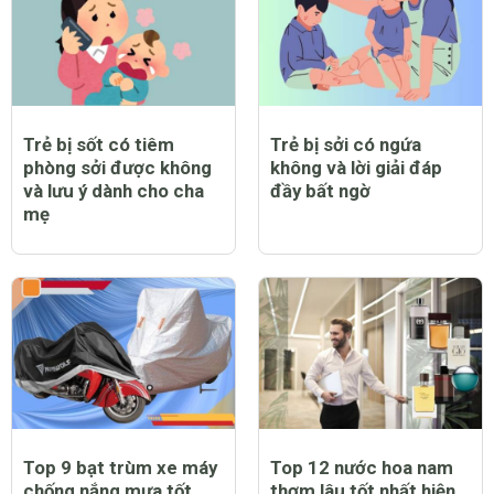
Trẻ bị sốt có tiêm
Trẻ bị sởi có ngứa
phòng sởi được không
không và lời giải đáp
và lưu ý dành cho cha
đầy bất ngờ
mẹ
Top 9 bạt trùm xe máy
Top 12 nước hoa nam
chống nắng mưa tốt
thơm lâu tốt nhất hiện