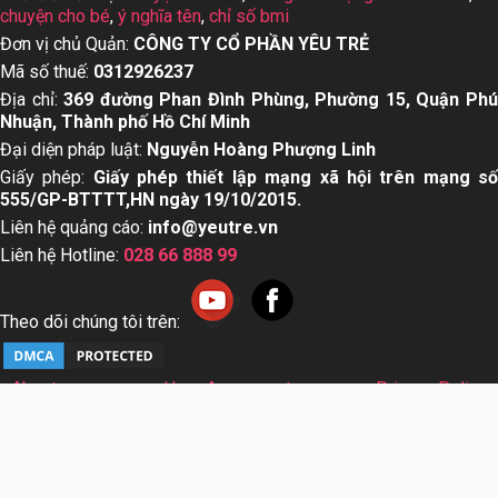
chuyện cho bé
,
ý nghĩa tên
,
chỉ số bmi
Đơn vị chủ Quản:
CÔNG TY CỔ PHẦN YÊU TRẺ
Mã số thuế:
0312926237
Địa chỉ:
369 đường Phan Đình Phùng, Phường 15, Quận Ph
Nhuận, Thành phố Hồ Chí Minh
Đại diện pháp luật:
Nguyễn Hoàng Phượng Linh
Giấy phép:
Giấy phép thiết lập mạng xã hội trên mạng s
555/GP-BTTTT,HN ngày 19/10/2015.
Liên hệ quảng cáo:
info@yeutre.vn
Liên hệ Hotline:
028 66 888 99
Theo dõi chúng tôi trên:
About us
User Agreement
Privacy Policy
Sơ đồ trang web
© Copyright 2014 Yeutre.vn, all rights reserved. Chuyên
trang mạng xã hội Mẹ & Bé uy tín hàng đầu Việt Nam. Với nội
dung được viết và tham vấn bởi các chuyên gia & Bác sĩ