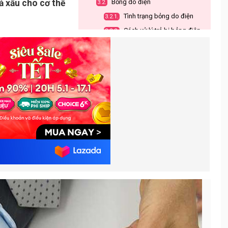
ả xấu cho cơ thể
Bỏng do điện
3.2.
Tình trạng bỏng do điện
3.2.1.
Cách xử lý trẻ bị bỏng điện
3.2.2.