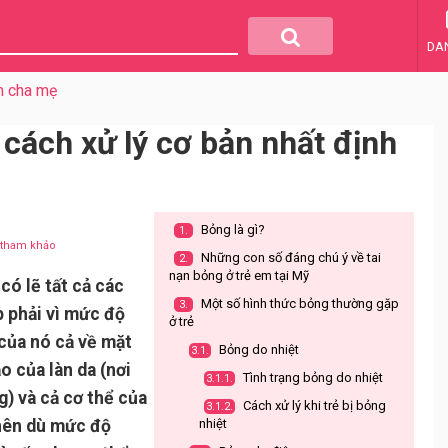
DA
m cha mẹ
 cách xử lý cơ bản nhất định
Bỏng là gì?
1.
u tham khảo
Những con số đáng chú ý về tai
2.
nạn bỏng ở trẻ em tại Mỹ
có lẽ tất cả các
Một số hình thức bỏng thường gặp
3.
 phải vì mức độ
ở trẻ
của nó cả về mặt
Bỏng do nhiệt
3.1.
o của làn da (nơi
Tình trạng bỏng do nhiệt
3.1.1.
g) và cả cơ thể của
Cách xử lý khi trẻ bị bỏng
3.1.2.
 nên dù mức độ
nhiệt