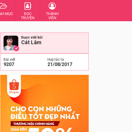
NH MỤC
ĐỌC
THÀNH
TRUYỆN
VIÊN
Được viết bởi
Cát Lâm
Bài viết
Hợp tác từ
9207
21/08/2017