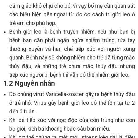
cảm giác khó chịu cho bé, vì vậy bố mẹ cần quan sát
các biểu hiện bên ngoài từ đó có cách trị giời leo ở
trẻ em cho phù hợp.
Bệnh giời leo là bệnh truyền nhiễm, nếu như bạn bị
bệnh bạn cần phải ngăn ngừa nhiễm trùng, rửa tay
thường xuyên và hạn chế tiếp xúc với người xung
quanh. Bệnh này sẽ không nhiễm cho trẻ đã từng mắc
thủy đậu, và những trẻ chưa mắc thủy đậu nhưng
tiếp xúc người bị bệnh thì vẫn có thể nhiễm giời leo.
1.2 Nguyên nhân
Do chủng virut Varicella-zoster gây ra bệnh thủy đậu
ở trẻ nhỏ. Virus gây bệnh giời leo có thể tồn tại từ 2
đến 6 tuần.
Khi bé tiếp xúc với nọc độc của côn trùng như con
bọ giời, kiến ba khoang hoặc sâu ban miêu.
Khi cơ thể chúng ta mệt mỏi, stress kéo dài là điều