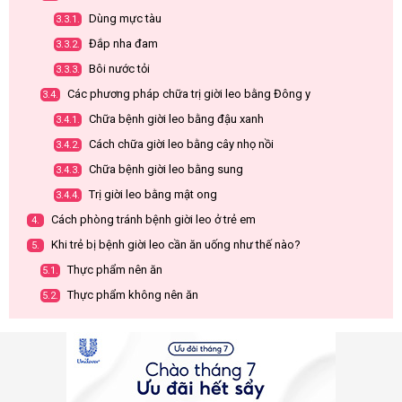
Dùng mực tàu
3.3.1.
Đắp nha đam
3.3.2.
Bôi nước tỏi
3.3.3.
Các phương pháp chữa trị giời leo bằng Đông y
3.4.
Chữa bệnh giời leo bằng đậu xanh
3.4.1.
Cách chữa giời leo bằng cây nhọ nồi
3.4.2.
Chữa bệnh giời leo bằng sung
3.4.3.
Trị giời leo bằng mật ong
3.4.4.
Cách phòng tránh bệnh giời leo ở trẻ em
4.
Khi trẻ bị bệnh giời leo cần ăn uống như thế nào?
5.
Thực phẩm nên ăn
5.1.
Thực phẩm không nên ăn
5.2.