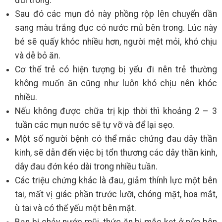
Sau đó các mụn đỏ này phồng rộp lên chuyển dần
sang màu trắng đục có nước mủ bên trong. Lúc này
bé sẽ quấy khóc nhiều hơn, người mệt mỏi, khó chịu
và dễ bỏ ăn.
Cơ thể trẻ có hiện tượng bị yếu đi nên trẻ thường
không muốn ăn cũng như luôn khó chịu nên khóc
nhiều.
Nếu không được chữa trị kịp thời thì khoảng 2 – 3
tuần các mụn nước sẽ tự vỡ và để lại sẹo.
Một số người bệnh có thể mắc chứng đau dây thần
kinh, sẽ dẫn đến việc bị tổn thương các dây thần kinh,
dây đau đớn kéo dài trong nhiều tuần.
Các triệu chứng khác là đau, giảm thính lực một bên
tai, mất vị giác phần trước lưỡi, chóng mặt, hoa mắt,
ù tai và có thể yếu một bên mặt.
Bạn bị chảy nước mũi, thức ăn bị mắc kẹt ở nửa bên