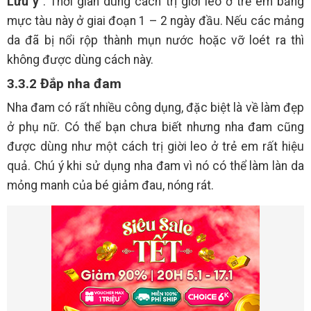
Lưu ý
: Thời gian dùng cách trị giời leo ở trẻ em bằng
mực tàu này ở giai đoạn 1 – 2 ngày đầu. Nếu các mảng
da đã bị nổi rộp thành mụn nước hoặc vỡ loét ra thì
không được dùng cách này.
3.3.2 Đắp nha đam
Nha đam có rất nhiều công dụng, đặc biệt là về làm đẹp
ở phụ nữ. Có thể bạn chưa biết nhưng nha đam cũng
được dùng như một cách trị giời leo ở trẻ em rất hiệu
quả. Chú ý khi sử dụng nha đam vì nó có thể làm làn da
mỏng manh của bé giảm đau, nóng rát.