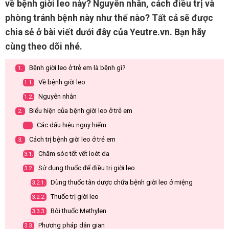
về bệnh giời leo này? Nguyên nhân, cách điều trị và
phòng tránh bệnh này như thế nào? Tất cả sẽ được
chia sẻ ở bài viết dưới đây của Yeutre.vn. Bạn hãy
cùng theo dõi nhé.
Bệnh giời leo ở trẻ em là bệnh gì?
1.
Về bệnh giời leo
1.1.
Nguyên nhân
1.2.
Biểu hiện của bệnh giời leo ở trẻ em
2.
Các dấu hiệu nguy hiểm
.
Cách trị bệnh giời leo ở trẻ em
3.
Chăm sóc tốt vết loét da
3.1.
Sử dụng thuốc để điều trị giời leo
3.2.
Dùng thuốc tân dược chữa bệnh giời leo ở miệng
3.2.1.
Thuốc trị giời leo
3.2.2.
Bôi thuốc Methylen
3.3.3.
Phương pháp dân gian
3.3.