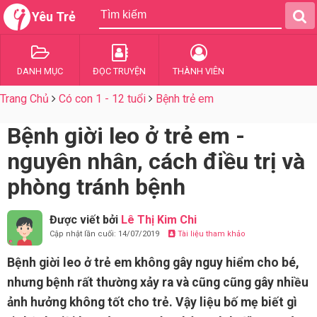
Yêu Trẻ
DANH MỤC
ĐỌC TRUYỆN
THÀNH VIÊN
Trang Chủ
Có con 1 - 12 tuổi
Bệnh trẻ em
Bệnh giời leo ở trẻ em -
nguyên nhân, cách điều trị và
phòng tránh bệnh
Được viết bởi
Lê Thị Kim Chi
Cập nhật lần cuối: 14/07/2019
Tài liệu tham khảo
Bệnh giời leo ở trẻ em không gây nguy hiểm cho bé,
nhưng bệnh rất thường xảy ra và cũng cũng gây nhiều
ảnh hưởng không tốt cho trẻ. Vậy liệu bố mẹ biết gì