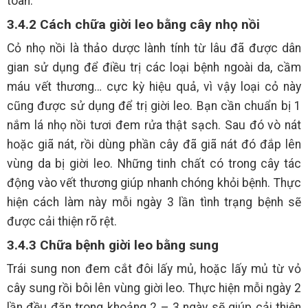
toàn.
3.4.2 Cách chữa giời leo bằng cây nhọ nồi
Cỏ nhọ nồi là thảo dược lành tính từ lâu đã được dân
gian sử dụng để điều trị các loại bệnh ngoài da, cầm
máu vết thương… cực kỳ hiệu quả, vì vậy loại cỏ này
cũng được sử dụng để trị giời leo. Bạn cần chuẩn bị 1
nắm lá nhọ nồi tươi đem rửa thật sạch. Sau đó vò nát
hoặc giã nát, rồi dùng phần cây đã giã nát đó đắp lên
vùng da bị giời leo. Những tinh chất có trong cây tác
động vào vết thương giúp nhanh chóng khỏi bệnh. Thực
hiện cách làm này mỗi ngày 3 lần tình trạng bệnh sẽ
được cải thiện rõ rệt.
3.4.3 Chữa bệnh giời leo bằng sung
Trái sung non đem cắt đôi lấy mủ, hoặc lấy mủ từ vỏ
cây sung rồi bôi lên vùng giời leo. Thực hiện mỗi ngày 2
lần đều đặn trong khoảng 2 – 3 ngày sẽ giúp cải thiện