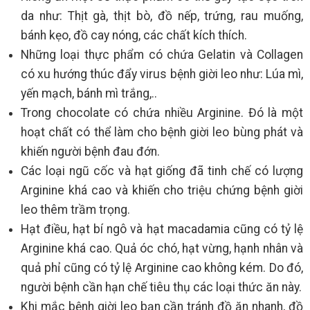
da như: Thịt gà, thịt bò, đồ nếp, trứng, rau muống,
bánh kẹo, đồ cay nóng, các chất kích thích.
Những loại thực phẩm có chứa Gelatin và Collagen
có xu hướng thúc đẩy virus bệnh giời leo như: Lúa mì,
yến mạch, bánh mì trắng,..
Trong chocolate có chứa nhiều Arginine. Đó là một
hoạt chất có thể làm cho bệnh giời leo bùng phát và
khiến người bệnh đau đớn.
Các loại ngũ cốc và hạt giống đã tinh chế có lượng
Arginine khá cao và khiến cho triệu chứng bệnh giời
leo thêm trầm trọng.
Hạt điều, hạt bí ngô và hạt macadamia cũng có tỷ lệ
Arginine khá cao. Quả óc chó, hạt vừng, hạnh nhân và
quả phỉ cũng có tỷ lệ Arginine cao không kém. Do đó,
người bệnh cần hạn chế tiêu thụ các loại thức ăn này.
Khi mắc bệnh giời leo bạn cần tránh đồ ăn nhanh, đồ