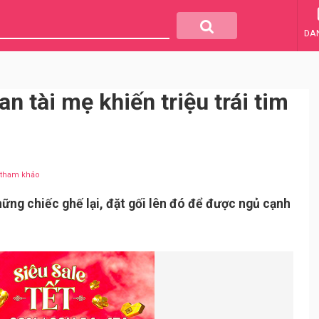
DA
n tài mẹ khiến triệu trái tim
u tham khảo
ững chiếc ghế lại, đặt gối lên đó để được ngủ cạnh