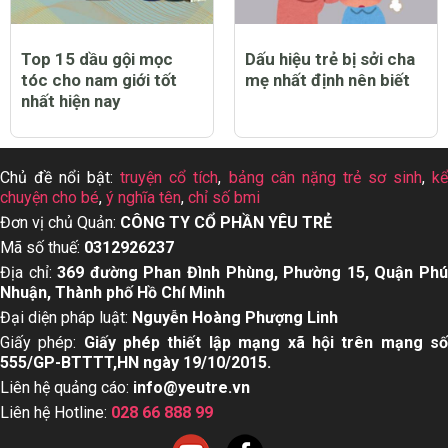
Top 15 dầu gội mọc
Dấu hiệu trẻ bị sởi cha
tóc cho nam giới tốt
mẹ nhất định nên biết
nhất hiện nay
Chủ đề nổi bật:
truyện cổ tích
,
bảng cân nặng trẻ sơ sinh
,
k
chuyện cho bé
,
ý nghĩa tên
,
chỉ số bmi
Đơn vị chủ Quản:
CÔNG TY CỔ PHẦN YÊU TRẺ
Mã số thuế:
0312926237
Địa chỉ:
369 đường Phan Đình Phùng, Phường 15, Quận Ph
Nhuận, Thành phố Hồ Chí Minh
Đại diện pháp luật:
Nguyễn Hoàng Phượng Linh
Giấy phép:
Giấy phép thiết lập mạng xã hội trên mạng s
555/GP-BTTTT,HN ngày 19/10/2015.
Liên hệ quảng cáo:
info@yeutre.vn
Liên hệ Hotline:
028 66 888 99