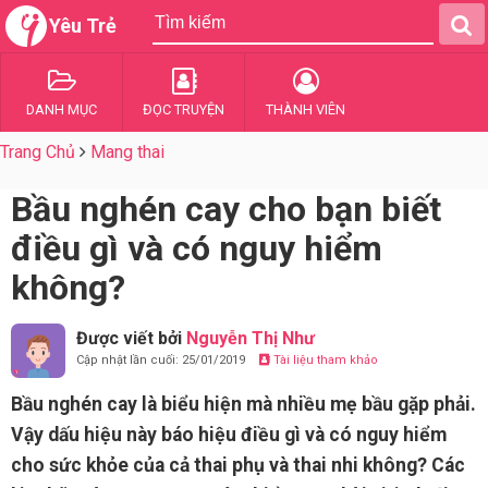
Yêu Trẻ
DANH MỤC
ĐỌC TRUYỆN
THÀNH VIÊN
Trang Chủ
Mang thai
Bầu nghén cay cho bạn biết
điều gì và có nguy hiểm
không?
Được viết bởi
Nguyễn Thị Như
Cập nhật lần cuối: 25/01/2019
Tài liệu tham khảo
Bầu nghén cay là biểu hiện mà nhiều mẹ bầu gặp phải.
Vậy dấu hiệu này báo hiệu điều gì và có nguy hiểm
cho sức khỏe của cả thai phụ và thai nhi không? Các