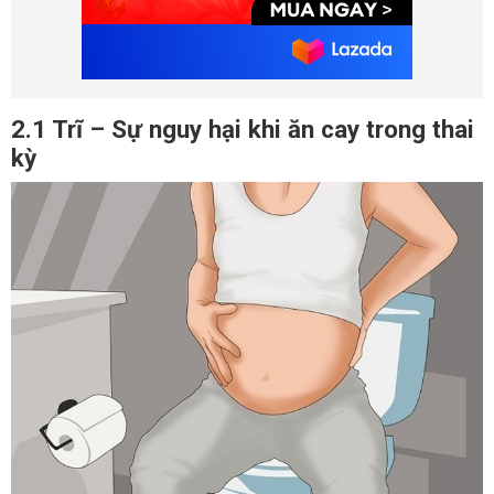
2.1 Trĩ – Sự nguy hại khi ăn cay trong thai
kỳ