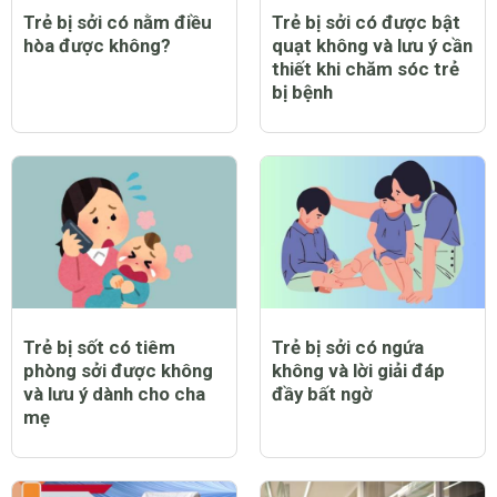
Trẻ bị sởi có nằm điều
Trẻ bị sởi có được bật
hòa được không?
quạt không và lưu ý cần
thiết khi chăm sóc trẻ
bị bệnh
Trẻ bị sốt có tiêm
Trẻ bị sởi có ngứa
phòng sởi được không
không và lời giải đáp
và lưu ý dành cho cha
đầy bất ngờ
mẹ