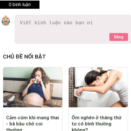
0 bình luận
Đăng
CHỦ ĐỀ NỔI BẬT
Cảm cúm khi mang thai
Ốm nghén ở tháng thứ
- bà bầu chớ coi
tư có bình thường
thường
không?