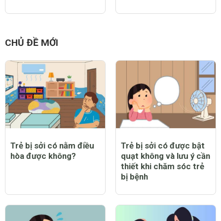
CHỦ ĐỀ MỚI
Trẻ bị sởi có nằm điều
Trẻ bị sởi có được bật
hòa được không?
quạt không và lưu ý cần
thiết khi chăm sóc trẻ
bị bệnh