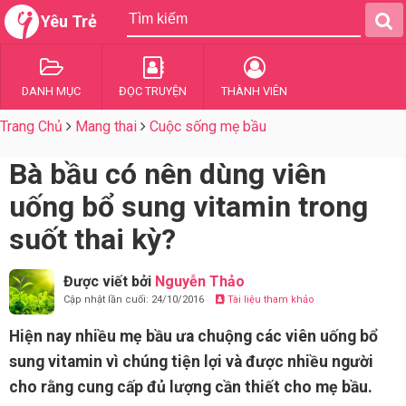
Yêu Trẻ
DANH MỤC
ĐỌC TRUYỆN
THÀNH VIÊN
Trang Chủ
Mang thai
Cuộc sống mẹ bầu
Bà bầu có nên dùng viên
uống bổ sung vitamin trong
suốt thai kỳ?
Được viết bởi
Nguyễn Thảo
Cập nhật lần cuối: 24/10/2016
Tài liệu tham khảo
Hiện nay nhiều mẹ bầu ưa chuộng các viên uống bổ
sung vitamin vì chúng tiện lợi và được nhiều người
cho rằng cung cấp đủ lượng cần thiết cho mẹ bầu.