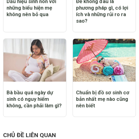
Dấu hiệu sinh non với
Đẻ không đau là
những biểu hiện mẹ
phương pháp gì, có lợi
không nên bỏ qua
ích và những rủi ro ra
sao?
Bà bầu quá ngày dự
Chuẩn bị đồ sơ sinh cơ
sinh có nguy hiểm
bản nhất mẹ nào cũng
không, cần phải làm gì?
nên biết
CHỦ ĐỀ LIÊN QUAN