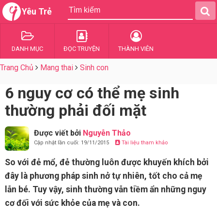
Yêu Trẻ
DANH MỤC
ĐỌC TRUYỆN
THÀNH VIÊN
Trang Chủ
Mang thai
Sinh con
6 nguy cơ có thể mẹ sinh
thường phải đối mặt
Được viết bởi
Nguyễn Thảo
Cập nhật lần cuối: 19/11/2015
Tài liệu tham khảo
So với đẻ mổ, đẻ thường luôn được khuyến khích bởi
đây là phương pháp sinh nở tự nhiên, tốt cho cả mẹ
lẫn bé. Tuy vậy, sinh thường vẫn tiềm ẩn những nguy
cơ đối với sức khỏe của mẹ và con.