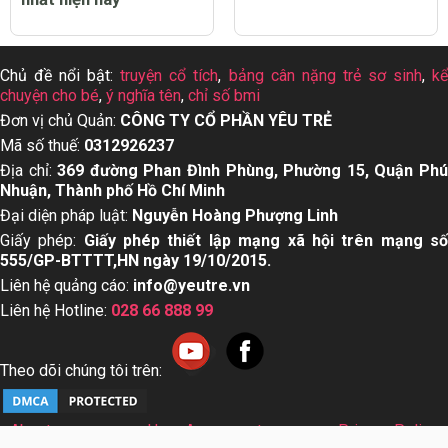
Chủ đề nổi bật:
truyện cổ tích
,
bảng cân nặng trẻ sơ sinh
,
k
chuyện cho bé
,
ý nghĩa tên
,
chỉ số bmi
Đơn vị chủ Quản:
CÔNG TY CỔ PHẦN YÊU TRẺ
Mã số thuế:
0312926237
Địa chỉ:
369 đường Phan Đình Phùng, Phường 15, Quận Ph
Nhuận, Thành phố Hồ Chí Minh
Đại diện pháp luật:
Nguyễn Hoàng Phượng Linh
Giấy phép:
Giấy phép thiết lập mạng xã hội trên mạng s
555/GP-BTTTT,HN ngày 19/10/2015.
Liên hệ quảng cáo:
info@yeutre.vn
Liên hệ Hotline:
028 66 888 99
Theo dõi chúng tôi trên:
About us
User Agreement
Privacy Policy