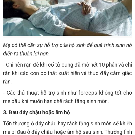
Mẹ có thể cần sự hỗ trợ của hộ sinh để quá trình sinh nở
diễn ra thuận lợi hơn.
- Chỉ nên rặn đẻ khi cổ tử cung đã mở hết 10 phân và chỉ
rặn khi các cơn co thắt xuất hiện và thúc đẩy cảm giác
rặn.
- Các thủ thuật hỗ trợ sinh như forceps không tốt cho
mẹ bầu khi muốn hạn chế rách tầng sinh môn.
3. Đau đáy chậu hoặc âm hộ
Tổn thương ở đáy chậu hay rách tầng sinh môn sẽ khiến
mẹ bị đau ở đáy chậu hoặc âm hộ sau sinh. Thường tình