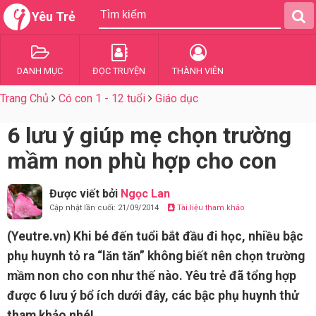
Yêu Trẻ
DANH MỤC
ĐỌC TRUYỆN
THÀNH VIÊN
Trang Chủ
Có con 1 - 12 tuổi
Giáo dục
6 lưu ý giúp mẹ chọn trường
mầm non phù hợp cho con
Được viết bởi
Ngọc Lan
Cập nhật lần cuối: 21/09/2014
Tài liệu tham khảo
(Yeutre.vn) Khi bé đến tuổi bắt đầu đi học, nhiều bậc
phụ huynh tỏ ra “lăn tăn” không biết nên chọn trường
mầm non cho con như thế nào. Yêu trẻ đã tổng hợp
được 6 lưu ý bổ ích dưới đây, các bậc phụ huynh thử
tham khảo nhé!