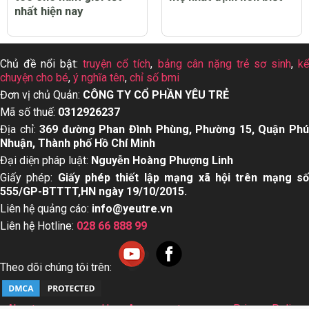
nhất hiện nay
Chủ đề nổi bật:
truyện cổ tích
,
bảng cân nặng trẻ sơ sinh
,
k
chuyện cho bé
,
ý nghĩa tên
,
chỉ số bmi
Đơn vị chủ Quản:
CÔNG TY CỔ PHẦN YÊU TRẺ
Mã số thuế:
0312926237
Địa chỉ:
369 đường Phan Đình Phùng, Phường 15, Quận Ph
Nhuận, Thành phố Hồ Chí Minh
Đại diện pháp luật:
Nguyễn Hoàng Phượng Linh
Giấy phép:
Giấy phép thiết lập mạng xã hội trên mạng s
555/GP-BTTTT,HN ngày 19/10/2015.
Liên hệ quảng cáo:
info@yeutre.vn
Liên hệ Hotline:
028 66 888 99
Theo dõi chúng tôi trên:
About us
User Agreement
Privacy Policy