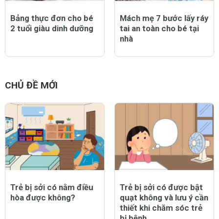
Bảng thực đơn cho bé
Mách mẹ 7 bước lấy ráy
2 tuổi giàu dinh dưỡng
tai an toàn cho bé tại
nhà
CHỦ ĐỀ MỚI
Trẻ bị sởi có nằm điều
Trẻ bị sởi có được bật
hòa được không?
quạt không và lưu ý cần
thiết khi chăm sóc trẻ
bị bệnh