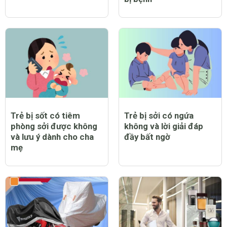
Trẻ bị sốt có tiêm
Trẻ bị sởi có ngứa
phòng sởi được không
không và lời giải đáp
và lưu ý dành cho cha
đầy bất ngờ
mẹ