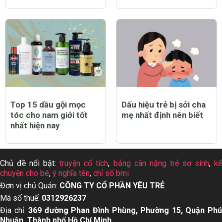
Top 15 dầu gội mọc
Dấu hiệu trẻ bị sởi cha
tóc cho nam giới tốt
mẹ nhất định nên biết
nhất hiện nay
Chủ đề nổi bật:
truyện cổ tích
,
bảng cân nặng trẻ sơ sinh
,
k
chuyện cho bé
,
ý nghĩa tên
,
chỉ số bmi
Đơn vị chủ Quản:
CÔNG TY CỔ PHẦN YÊU TRẺ
Mã số thuế:
0312926237
Địa chỉ:
369 đường Phan Đình Phùng, Phường 15, Quận Ph
Nhuận, Thành phố Hồ Chí Minh