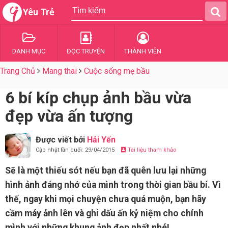
Yêu Trẻ
DANH MỤC
ĐỌC TRUYỆN
THÀNH VIÊN
Trang Chủ
Mang thai
Cuộc sống mẹ bầu
6 bí kíp chụp ảnh bầu vừa
đẹp vừa ấn tượng
Được viết bởi
Hải Yến
Cập nhật lần cuối: 29/04/2015
Tài liệu tham khảo
Sẽ là một thiếu sót nếu bạn đã quên lưu lại những
hình ảnh đáng nhớ của mình trong thời gian bầu bí. Vì
thế, ngay khi mọi chuyện chưa quá muộn, bạn hãy
cầm máy ảnh lên và ghi dấu ấn kỷ niệm cho chính
mình với những khung ảnh đẹp nhất nhé!