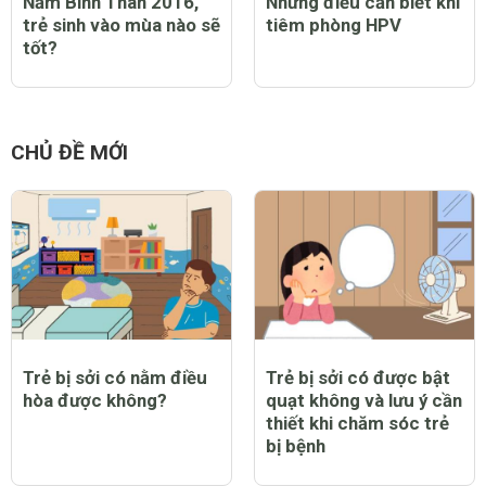
Năm Bính Thân 2016,
Những điều cần biết khi
trẻ sinh vào mùa nào sẽ
tiêm phòng HPV
tốt?
CHỦ ĐỀ MỚI
Trẻ bị sởi có nằm điều
Trẻ bị sởi có được bật
hòa được không?
quạt không và lưu ý cần
thiết khi chăm sóc trẻ
bị bệnh