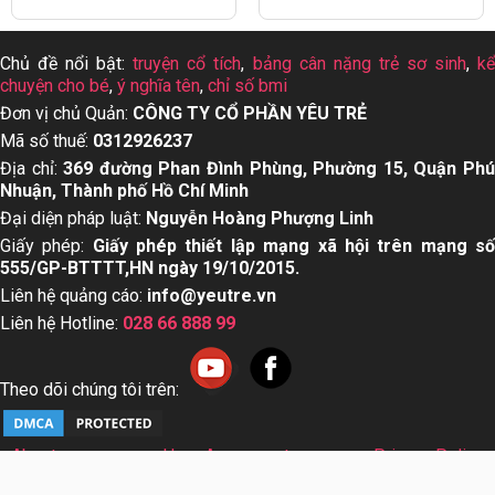
Chủ đề nổi bật:
truyện cổ tích
,
bảng cân nặng trẻ sơ sinh
,
k
chuyện cho bé
,
ý nghĩa tên
,
chỉ số bmi
Đơn vị chủ Quản:
CÔNG TY CỔ PHẦN YÊU TRẺ
Mã số thuế:
0312926237
Địa chỉ:
369 đường Phan Đình Phùng, Phường 15, Quận Ph
Nhuận, Thành phố Hồ Chí Minh
Đại diện pháp luật:
Nguyễn Hoàng Phượng Linh
Giấy phép:
Giấy phép thiết lập mạng xã hội trên mạng s
555/GP-BTTTT,HN ngày 19/10/2015.
Liên hệ quảng cáo:
info@yeutre.vn
Liên hệ Hotline:
028 66 888 99
Theo dõi chúng tôi trên:
About us
User Agreement
Privacy Policy
Sơ đồ trang web