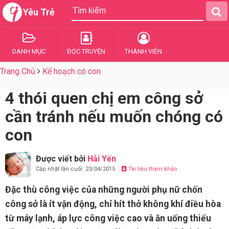
Yêu Trẻ
DANH MỤC
ĐỌC TRUYỆN
THÀNH VIÊN
Trang Chủ
Kế hoạch có con
4 thói quen chị em công sở
cần tránh nếu muốn chóng có
con
Được viết bởi
Hải Yến
Cập nhật lần cuối: 23/04/2015
Tài liệu tham khảo
Đặc thù công việc của những người phụ nữ chốn
công sở là ít vận động, chỉ hít thở không khí điều hòa
từ máy lạnh, áp lực công việc cao và ăn uống thiếu