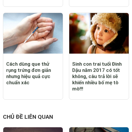
Cách dùng que thử
Sinh con trai tuổi Đinh
rụng trứng đơn giản
Dậu năm 2017 có tốt
nhưng hiệu quả cực
không, câu trả lời sẽ
chuẩn xác
khiến nhiều bố mẹ tò
mò!!!
CHỦ ĐỀ LIÊN QUAN