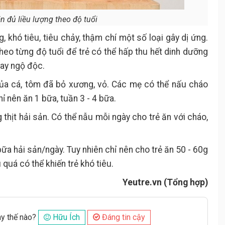
ăn đủ liều lượng theo độ tuổi
, khó tiêu, tiêu chảy, thậm chí một số loại gây dị ứng.
heo từng độ tuổi để trẻ có thể hấp thu hết dinh dưỡng
hay ngộ độc.
 của cá, tôm đã bỏ xương, vỏ. Các mẹ có thể nấu cháo
ỉ nên ăn 1 bữa, tuần 3 - 4 bữa.
g thịt hải sản. Có thể nẫu mỗi ngày cho trẻ ăn với cháo,
2 bữa hải sản/ngày. Tuy nhiên chỉ nên cho trẻ ăn 50 - 60g
u quá có thể khiến trẻ khó tiêu.
Yeutre.vn (Tổng hợp)
ày thế nào?
Hữu Ích
Đáng tin cậy