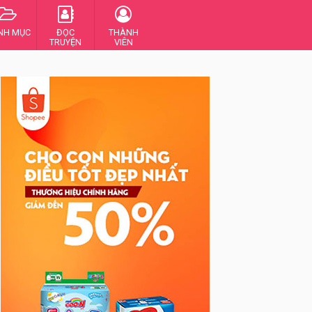
NH MỤC
ĐỌC
THÀNH
TRUYỆN
VIÊN