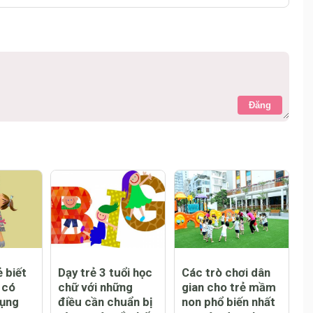
Đăng
 biết
Dạy trẻ 3 tuổi học
Các trò chơi dân
 có
chữ với những
gian cho trẻ mầm
dụng
điều cần chuẩn bị
non phổ biến nhất