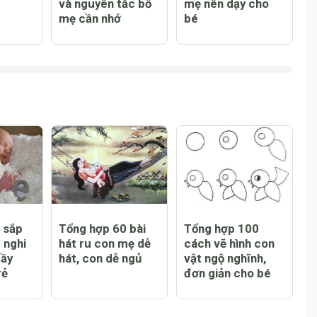
và nguyên tắc bố
mẹ nên dạy cho
mẹ cần nhớ
bé
h sắp
Tổng hợp 60 bài
Tổng hợp 100
 nghi
hát ru con mẹ dễ
cách vẽ hình con
đầy
hát, con dễ ngủ
vật ngộ nghĩnh,
rẻ
đơn giản cho bé