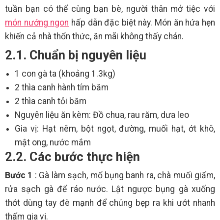
tuần bạn có thể cùng bạn bè, người thân mở tiệc với
món nướng ngon
hấp dẫn đặc biệt này. Món ăn hứa hẹn
khiến cả nhà thổn thức, ăn mãi không thấy chán.
2.1. Chuẩn bị nguyên liệu
1 con gà ta (khoảng 1.3kg)
2 thìa canh hành tím băm
2 thìa canh tỏi băm
Nguyên liệu ăn kèm: Đồ chua, rau răm, dưa leo
Gia vị: Hạt nêm, bột ngọt, đường, muối hạt, ớt khô,
mật ong, nước mắm
2.2. Các bước thực hiện
Bước 1
: Gà làm sạch, mổ bụng banh ra, chà muối giấm,
rửa sạch gà để ráo nước. Lật ngược bụng gà xuống
thớt dùng tay đè mạnh để chúng bẹp ra khi ướt nhanh
thấm gia vị.