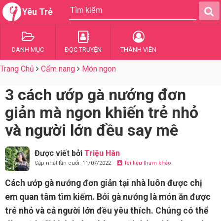
Yêu Trẻ
DANH MỤC
ĐỌC TRUYỆN
THÀNH VIÊN
Trang Chủ
Cẩm nang
Món ngon
3 cách ướp gà nướng đơn
giản mà ngon khiến trẻ nhỏ
và người lớn đều say mê
Được viết bởi
Triệu Hân
Cập nhật lần cuối: 11/07/2022
Tài liệu tham khảo
Cách ướp gà nướng đơn giản tại nhà luôn được chị
em quan tâm tìm kiếm. Bởi gà nướng là món ăn được
trẻ nhỏ và cả người lớn đều yêu thích. Chúng có thể