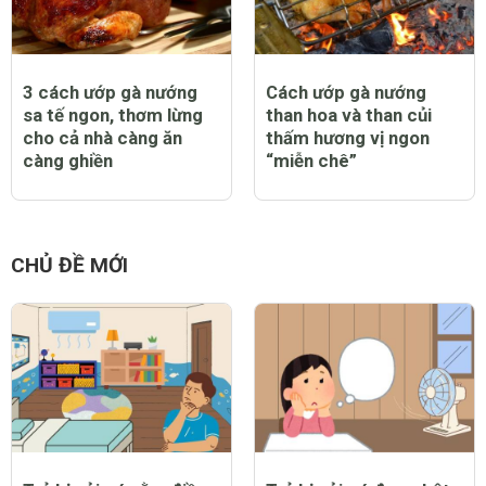
3 cách ướp gà nướng
Cách ướp gà nướng
sa tế ngon, thơm lừng
than hoa và than củi
cho cả nhà càng ăn
thấm hương vị ngon
càng ghiền
“miễn chê”
CHỦ ĐỀ MỚI