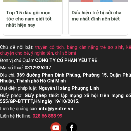
Top 15 dầu gội mọc
Dấu hiệu trẻ bị sởi cha
tóc cho nam giới tốt
mẹ nhất định nên biết
nhất hiện nay
Chủ đề nổi bật:
truyện cổ tích
,
bảng cân nặng trẻ sơ sinh
,
k
chuyện cho bé
,
ý nghĩa tên
,
chỉ số bmi
Đơn vị chủ Quản:
CÔNG TY CỔ PHẦN YÊU TRẺ
Mã số thuế:
0312926237
Địa chỉ:
369 đường Phan Đình Phùng, Phường 15, Quận Ph
Nhuận, Thành phố Hồ Chí Minh
Đại diện pháp luật:
Nguyễn Hoàng Phượng Linh
Giấy phép:
Giấy phép thiết lập mạng xã hội trên mạng s
555/GP-BTTTT,HN ngày 19/10/2015.
Liên hệ quảng cáo:
info@yeutre.vn
Liên hệ Hotline:
028 66 888 99