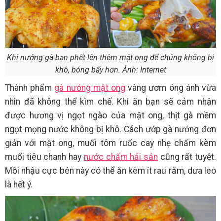
Khi nướng gà bạn phết lên thêm mật ong để chúng không bị
khô, bóng bẩy hơn. Ảnh: Internet
Thành phẩm
gà nướng mật ong
vàng ươm óng ánh vừa
nhìn đã không thể kìm chế. Khi ăn bạn sẽ cảm nhận
được hương vị ngọt ngào của mật ong, thịt gà mềm
ngọt mọng nước không bị khô. Cách ướp gà nướng đơn
giản với mật ong, muối tôm ruốc cay nhẹ chấm kèm
muối tiêu chanh hay
nước chấm hải sản
cũng rất tuyệt.
Mồi nhậu cực bén này có thể ăn kèm ít rau răm, dưa leo
là hết ý.