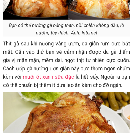
Bạn có thể nướng gà bằng than, nồi chiên không dầu, lò
nướng tùy thích. Ảnh: Internet
Thịt gà sau khi nướng vàng ươm, da giòn rụm cực bắt
mắt. Cắn vào thử bạn sẽ cảm nhận được da gà thấm
gia vị mặn mặn, mềm dai, ngọt thịt tự nhiên cực cuốn.
Cách ướp gà nướng đơn giản này cực thơm ngon chấm
kèm với
muối ớt xanh sữa đặc
là hết sẩy. Ngoài ra bạn
có thể chuẩn bị thêm ít dưa leo ăn kèm cho đỡ ngán.