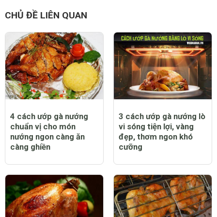
CHỦ ĐỀ LIÊN QUAN
4 cách ướp gà nướng
3 cách ướp gà nướng lò
chuẩn vị cho món
vi sóng tiện lợi, vàng
nướng ngon càng ăn
đẹp, thơm ngon khó
càng ghiền
cưỡng