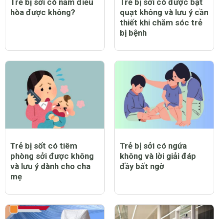
Trẻ bị sởi có nằm điều
Trẻ bị sởi có được bật
hòa được không?
quạt không và lưu ý cần
thiết khi chăm sóc trẻ
bị bệnh
Trẻ bị sốt có tiêm
Trẻ bị sởi có ngứa
phòng sởi được không
không và lời giải đáp
và lưu ý dành cho cha
đầy bất ngờ
mẹ