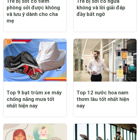
Trẻ bị sốt có tiêm
Trẻ bị sởi có ngứa
phòng sởi được không
không và lời giải đáp
và lưu ý dành cho cha
đầy bất ngờ
mẹ
Top 9 bạt trùm xe máy
Top 12 nước hoa nam
chống nắng mưa tốt
thơm lâu tốt nhất hiện
nhất hiện nay
nay