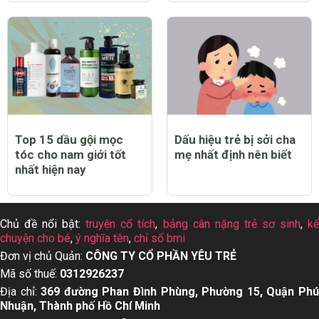
Top 15 dầu gội mọc
Dấu hiệu trẻ bị sởi cha
tóc cho nam giới tốt
mẹ nhất định nên biết
nhất hiện nay
Chủ đề nổi bật:
truyện cổ tích
,
bảng cân nặng trẻ sơ sinh
,
k
chuyện cho bé
,
ý nghĩa tên
,
chỉ số bmi
Đơn vị chủ Quản:
CÔNG TY CỔ PHẦN YÊU TRẺ
Mã số thuế:
0312926237
Địa chỉ:
369 đường Phan Đình Phùng, Phường 15, Quận Ph
Nhuận, Thành phố Hồ Chí Minh