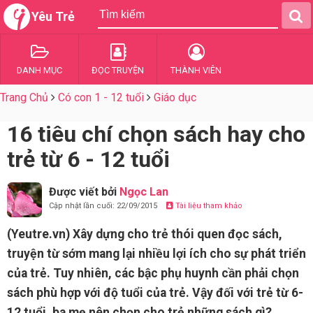
Yêu Trẻ
DANH MỤC
ĐỌC TRUYỆN
THÀNH VIÊN
Trang Chủ
Có con 1 - 12 tuổi
Giáo dục
16 tiêu chí chọn sách hay cho
trẻ từ 6 - 12 tuổi
Được viết bởi
Ngọc Lan
Cập nhật lần cuối: 22/09/2015
Tài liệu tham khảo
(Yeutre.vn) Xây dựng cho trẻ thói quen đọc sách,
truyện từ sớm mang lại nhiều lợi ích cho sự phát triển
của trẻ. Tuy nhiên, các bậc phụ huynh cần phải chọn
sách phù hợp với độ tuổi của trẻ. Vậy đối với trẻ từ 6-
12 tuổi, ba mẹ nên chọn cho trẻ những sách gì?