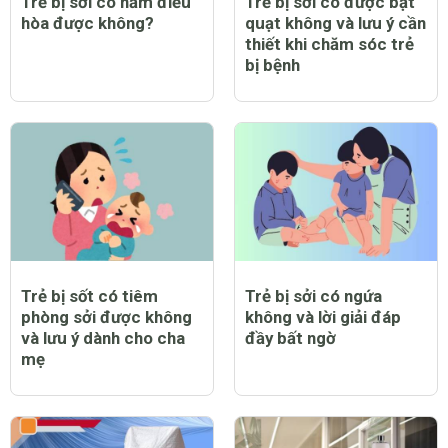
Trẻ bị sởi có nằm điều
Trẻ bị sởi có được bật
hòa được không?
quạt không và lưu ý cần
thiết khi chăm sóc trẻ
bị bệnh
Trẻ bị sốt có tiêm
Trẻ bị sởi có ngứa
phòng sởi được không
không và lời giải đáp
và lưu ý dành cho cha
đầy bất ngờ
mẹ