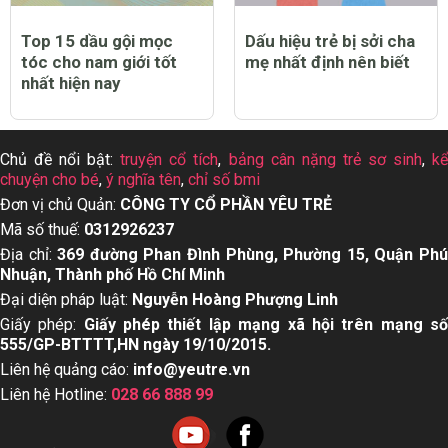
Top 15 dầu gội mọc
Dấu hiệu trẻ bị sởi cha
tóc cho nam giới tốt
mẹ nhất định nên biết
nhất hiện nay
Chủ đề nổi bật:
truyện cổ tích
,
bảng cân nặng trẻ sơ sinh
,
k
chuyện cho bé
,
ý nghĩa tên
,
chỉ số bmi
Đơn vị chủ Quản:
CÔNG TY CỔ PHẦN YÊU TRẺ
Mã số thuế:
0312926237
Địa chỉ:
369 đường Phan Đình Phùng, Phường 15, Quận Ph
Nhuận, Thành phố Hồ Chí Minh
Đại diện pháp luật:
Nguyễn Hoàng Phượng Linh
Giấy phép:
Giấy phép thiết lập mạng xã hội trên mạng s
555/GP-BTTTT,HN ngày 19/10/2015.
Liên hệ quảng cáo:
info@yeutre.vn
Liên hệ Hotline:
028 66 888 99