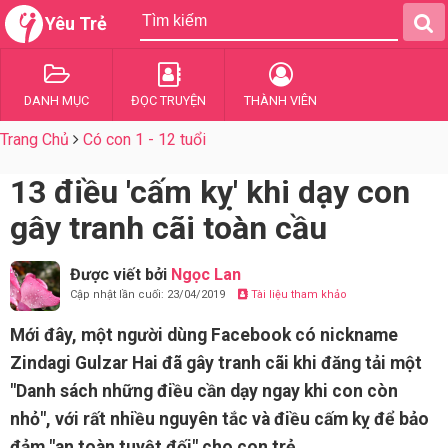
Yêu Trẻ
DANH MỤC
ĐỌC TRUYỆN
THÀNH VIÊN
Trang Chủ
Có con 1 - 12 tuổi
13 điều 'cấm kỵ' khi dạy con
gây tranh cãi toàn cầu
Được viết bởi
Ngọc Lan
Cập nhật lần cuối: 23/04/2019
Tài liệu tham khảo
Mới đây, một người dùng Facebook có nickname
Zindagi Gulzar Hai đã gây tranh cãi khi đăng tải một
"Danh sách những điều cần dạy ngay khi con còn
nhỏ", với rất nhiều nguyên tắc và điều cấm kỵ để bảo
đảm "an toàn tuyệt đối" cho con trẻ.