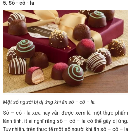
5. Sô - cô - la
Một số người
bị dị ứng
khi ăn sô – cô – la.
Sô – cô - la xưa nay vẫn được xem là một thực phẩm
lành tính, ít ai nghĩ rằng sô – cô – la có thể gây dị ứng.
Tuy nhiên, trên thực tế một số người khi ăn sô – cô – la