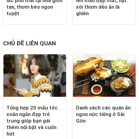
lắc phô mai tại nhà giòn
lên màu đẹp mắt, hạt
tan, thơm béo ngon
xôi thơm dẻo ăn là
tuyệt
ghiền
CHỦ ĐỀ LIÊN QUAN
Tổng hợp 20 mẫu tóc
Danh sách các quán ăn
xoăn ngắn đẹp trẻ
ngon nức tiếng ở Sài
trung giúp bạn gái
Gòn
thêm nổi bật và cuốn
hút