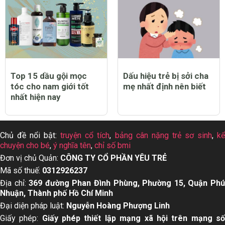
Top 15 dầu gội mọc
Dấu hiệu trẻ bị sởi cha
tóc cho nam giới tốt
mẹ nhất định nên biết
nhất hiện nay
Chủ đề nổi bật:
truyện cổ tích
,
bảng cân nặng trẻ sơ sinh
,
k
chuyện cho bé
,
ý nghĩa tên
,
chỉ số bmi
Đơn vị chủ Quản:
CÔNG TY CỔ PHẦN YÊU TRẺ
Mã số thuế:
0312926237
Địa chỉ:
369 đường Phan Đình Phùng, Phường 15, Quận Ph
Nhuận, Thành phố Hồ Chí Minh
Đại diện pháp luật:
Nguyễn Hoàng Phượng Linh
Giấy phép:
Giấy phép thiết lập mạng xã hội trên mạng s