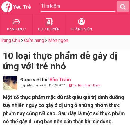
Yêu Trẻ
DANH MỤC
ĐỌC TRUYỆN
THÀNH VIÊN
Trang Chủ
Cẩm nang
Món ngon
10 loại thực phẩm dễ gây dị
ứng với trẻ nhỏ
Được viết bởi
Bảo Trâm
Cập nhật lần cuối: 11/09/2014
Tài liệu tham khảo
Một số thực phẩm mặc dù rất giàu giá trị dinh dưỡng
tuy nhiên nguy cơ gây ở dị ứng ở những nhóm thực
phẩm này cũng rất cao. Sau đây là một số thực phẩm
có thể gây dị ứng bạn nên cẩn thận khi sử dụng.