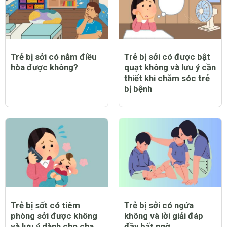
Trẻ bị sởi có nằm điều
Trẻ bị sởi có được bật
hòa được không?
quạt không và lưu ý cần
thiết khi chăm sóc trẻ
bị bệnh
Trẻ bị sốt có tiêm
Trẻ bị sởi có ngứa
phòng sởi được không
không và lời giải đáp
và lưu ý dành cho cha
đầy bất ngờ