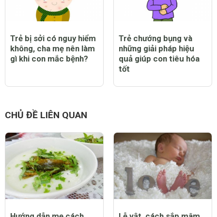
Trẻ bị sởi có nguy hiểm
Trẻ chướng bụng và
không, cha mẹ nên làm
những giải pháp hiệu
gì khi con mắc bệnh?
quả giúp con tiêu hóa
tốt
CHỦ ĐỀ LIÊN QUAN
Hướng dẫn mẹ cách
Lễ vật, cách sắp mâm