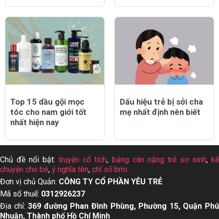
Top 15 dầu gội mọc
Dấu hiệu trẻ bị sởi cha
tóc cho nam giới tốt
mẹ nhất định nên biết
nhất hiện nay
Chủ đề nổi bật:
truyện cổ tích
,
bảng cân nặng trẻ sơ sinh
,
k
chuyện cho bé
,
ý nghĩa tên
,
chỉ số bmi
Đơn vị chủ Quản:
CÔNG TY CỔ PHẦN YÊU TRẺ
Mã số thuế:
0312926237
Địa chỉ:
369 đường Phan Đình Phùng, Phường 15, Quận Ph
Nhuận, Thành phố Hồ Chí Minh