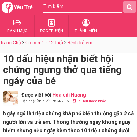
Yêu Trẻ
DANH MỤC
ĐỌC TRUYỆN
THÀNH VIÊN
Trang Chủ
Có con 1 - 12 tuổi
Bệnh trẻ em
10 dấu hiệu nhận biết hội
chứng ngưng thở qua tiếng
ngáy của bé
Được viết bởi
Hoa oải Hương
Cập nhật lần cuối: 19/04/2015
Tài liệu tham khảo
Ngáy ngủ là triệu chứng khá phổ biến thường gặp ở cả
người lớn và trẻ em. Thông thường ngáy không nguy
hiểm nhưng nếu ngáy kèm theo 10 triệu chứng dưới