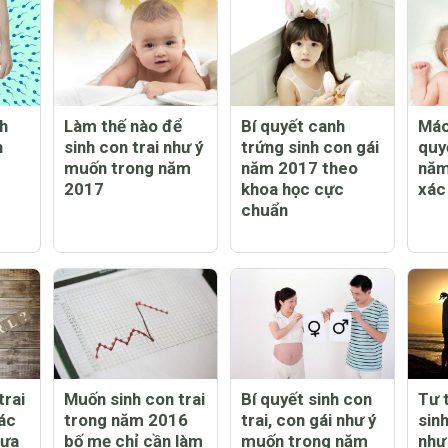
h
Làm thế nào để
Bí quyết canh
Mác
h
sinh con trai như ý
trứng sinh con gái
quy
muốn trong năm
năm 2017 theo
năm
2017
khoa học cực
xác
chuẩn
trai
Muốn sinh con trai
Bí quyết sinh con
Tư 
ác
trong năm 2016
trai, con gái như ý
sinh
xưa
bố mẹ chỉ cần làm
muốn trong năm
như