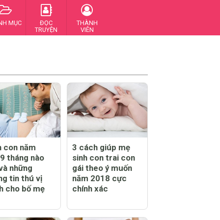
NH MỤC
ĐỌC
THÀNH
TRUYỆN
VIÊN
h con năm
3 cách giúp mẹ
9 tháng nào
sinh con trai con
 và những
gái theo ý muốn
g tin thú vị
năm 2018 cực
h cho bố mẹ
chính xác