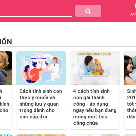
DA
UỐN
h
Cách tính sinh con
4 cách tính sinh
Sin
i
theo ý muốn và
con gái thành
201
hính
những lưu ý quan
công - áp dụng
tốt
 cho
trọng dành cho
ngay nếu bạn đang
thôn
các cặp đôi
mong một tiểu
dàn
công chúa