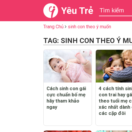
Yêu Trẻ
Trang Chủ
sinh con theo ý muốn
TAG: SINH CON THEO Ý M
Cách sinh con gái
4 cách tính sin
cực chuẩn bố mẹ
con trai hay gá
hãy tham khảo
theo tuổi mẹ c
ngay
xác nhất dành
các cặp đôi