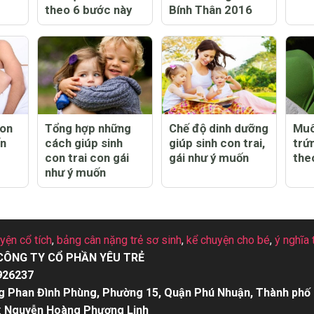
theo 6 bước này
Bính Thân 2016
con
Tổng hợp những
Chế độ dinh dưỡng
Muô
ốn
cách giúp sinh
giúp sinh con trai,
trứ
con trai con gái
gái như ý muốn
the
như ý muốn
uyện cổ tích
,
bảng cân nặng trẻ sơ sinh
,
kể chuyện cho bé
,
ý nghĩa 
CÔNG TY CỔ PHẦN YÊU TRẺ
926237
g Phan Đình Phùng, Phường 15, Quận Phú Nhuận, Thành phố 
:
Nguyễn Hoàng Phượng Linh