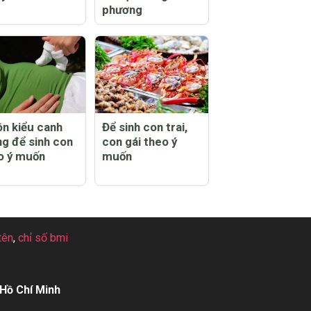
phương
n kiểu canh
Để sinh con trai,
ng để sinh con
con gái theo ý
o ý muốn
muốn
tên
,
chỉ số bmi
Hồ Chí Minh