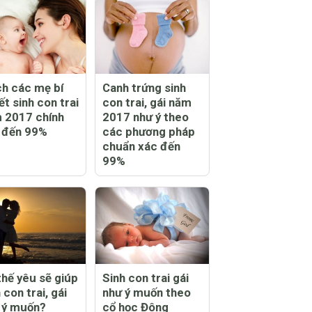
h các mẹ bí
Canh trứng sinh
ết sinh con trai
con trai, gái năm
 2017 chính
2017 như ý theo
 đến 99%
các phương pháp
chuẩn xác đến
99%
thế yêu sẽ giúp
Sinh con trai gái
 con trai, gái
như ý muốn theo
 ý muốn?
cổ học Đông