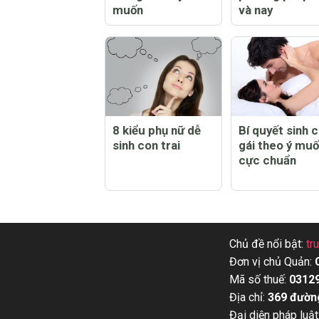
muốn
và nay
8 kiểu phụ nữ dễ
Bí quyết sinh 
sinh con trai
gái theo ý mu
cực chuẩn
Chủ đề nổi bật:
tr
Đơn vị chủ Quản:
Mã số thuế:
0312
Địa chỉ:
369 đườn
Đại diện pháp luật