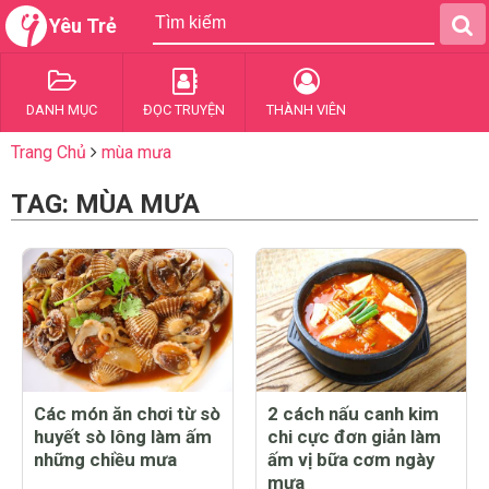
Yêu Trẻ
DANH MỤC
ĐỌC TRUYỆN
THÀNH VIÊN
Trang Chủ
mùa mưa
TAG: MÙA MƯA
Các món ăn chơi từ sò
2 cách nấu canh kim
huyết sò lông làm ấm
chi cực đơn giản làm
những chiều mưa
ấm vị bữa cơm ngày
mưa