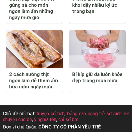
gừng sả cho món
khơi dậy nhiều ký ức
ngon làm ấm những
trong bạn
ngày mưa gió
2 cách nướng thịt
Bí kíp giữ da luôn khỏe
ngon làm dễ thêm ấm
đẹp trong mùa mưa
bữa cơm ngày mưa
Chủ đề nổi bật:
truyện cổ tích
,
bảng cân nặng trẻ sơ sinh
,
kể
chuyện cho bé
,
ý nghĩa tên
,
chỉ số bmi
Đơn vị chủ Quản:
CÔNG TY CỔ PHẦN YÊU TRẺ