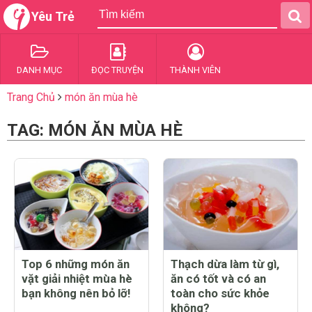
Yêu Trẻ
DANH MỤC
ĐỌC TRUYỆN
THÀNH VIÊN
Trang Chủ
món ăn mùa hè
TAG: MÓN ĂN MÙA HÈ
Top 6 những món ăn
Thạch dừa làm từ gì,
vặt giải nhiệt mùa hè
ăn có tốt và có an
bạn không nên bỏ lỡ!
toàn cho sức khỏe
không?