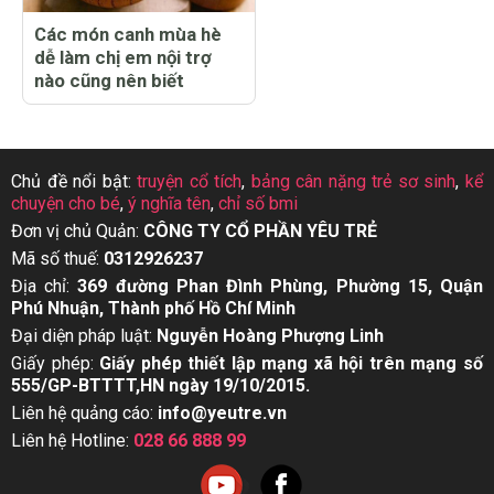
Các món canh mùa hè
dễ làm chị em nội trợ
nào cũng nên biết
Chủ đề nổi bật:
truyện cổ tích
,
bảng cân nặng trẻ sơ sinh
,
kể
chuyện cho bé
,
ý nghĩa tên
,
chỉ số bmi
Đơn vị chủ Quản:
CÔNG TY CỔ PHẦN YÊU TRẺ
Mã số thuế:
0312926237
Địa chỉ:
369 đường Phan Đình Phùng, Phường 15, Quận
Phú Nhuận, Thành phố Hồ Chí Minh
Đại diện pháp luật:
Nguyễn Hoàng Phượng Linh
Giấy phép:
Giấy phép thiết lập mạng xã hội trên mạng số
555/GP-BTTTT,HN ngày 19/10/2015.
Liên hệ quảng cáo:
info@yeutre.vn
Liên hệ Hotline:
028 66 888 99