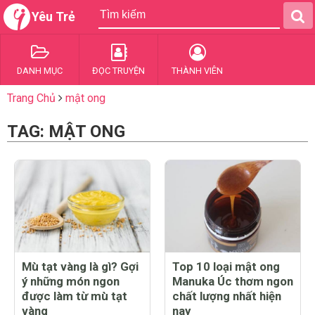
Yêu Trẻ
DANH MỤC
ĐỌC TRUYỆN
THÀNH VIÊN
Trang Chủ
mật ong
TAG: MẬT ONG
Mù tạt vàng là gì? Gợi
Top 10 loại mật ong
ý những món ngon
Manuka Úc thơm ngon
được làm từ mù tạt
chất lượng nhất hiện
vàng
nay