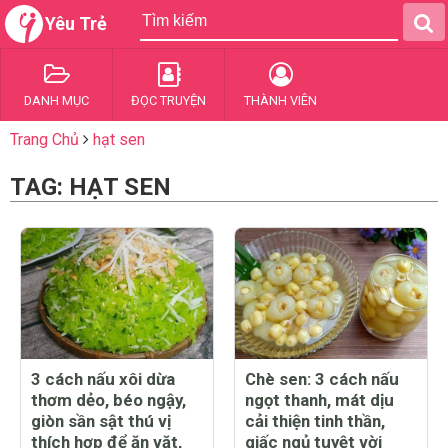
Yêu Trẻ
DANH MỤC
ĐỌC TRUYỆN
THÀNH VIÊN
Trang Chủ
hạt sen
TAG: HẠT SEN
3 cách nấu xôi dừa
Chè sen: 3 cách nấu
thơm dẻo, béo ngậy,
ngọt thanh, mát dịu
giòn sần sật thú vị
cải thiện tinh thần,
thích hợp để ăn vặt,
giấc ngủ tuyệt vời