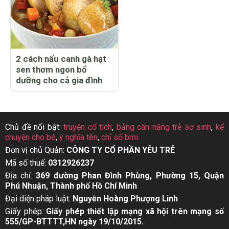
2 cách nấu canh gà hạt
sen thơm ngon bổ
dưỡng cho cả gia đình
Chủ đề nổi bật:
truyện cổ tích
,
bảng cân nặng trẻ sơ sinh
,
kể
chuyện cho bé
,
ý nghĩa tên
,
chỉ số bmi
Đơn vị chủ Quản:
CÔNG TY CỔ PHẦN YÊU TRẺ
Mã số thuế:
0312926237
Địa chỉ:
369 đường Phan Đình Phùng, Phường 15, Quận
Phú Nhuận, Thành phố Hồ Chí Minh
Đại diện pháp luật:
Nguyễn Hoàng Phượng Linh
Giấy phép:
Giấy phép thiết lập mạng xã hội trên mạng số
555/GP-BTTTT,HN ngày 19/10/2015.