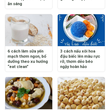
ăn sáng
6 cách làm sữa yến
3 cách nấu xôi hoa
mạch thơm ngon, bổ
đậu biếc lên màu rực
dưỡng theo xu hướng
rỡ, thơm dẻo béo
“eat clean”
ngậy hoàn hảo