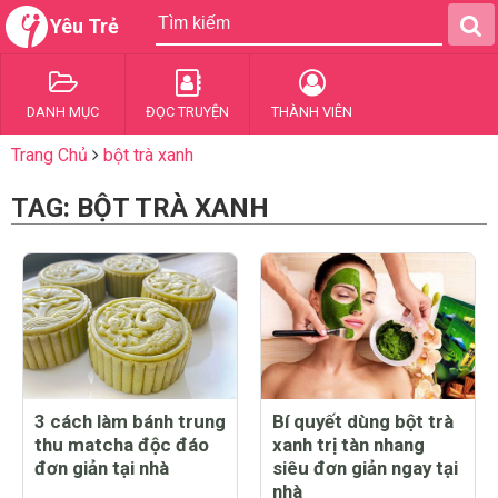
Yêu Trẻ
DANH MỤC
ĐỌC TRUYỆN
THÀNH VIÊN
Trang Chủ
bột trà xanh
TAG: BỘT TRÀ XANH
3 cách làm bánh trung
Bí quyết dùng bột trà
thu matcha độc đáo
xanh trị tàn nhang
đơn giản tại nhà
siêu đơn giản ngay tại
nhà