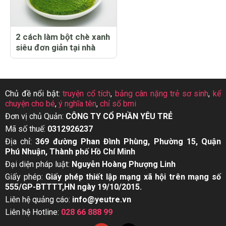
2 cách làm bột chè xanh
siêu đơn giản tại nhà
Chủ đề nổi bật:
truyện cổ tích
,
bảng cân nặng trẻ sơ sinh
,
kể
chuyện cho bé
,
ý nghĩa tên
,
chỉ số bmi
Đơn vị chủ Quản:
CÔNG TY CỔ PHẦN YÊU TRẺ
Mã số thuế:
0312926237
Địa chỉ:
369 đường Phan Đình Phùng, Phường 15, Quận
Phú Nhuận, Thành phố Hồ Chí Minh
Đại diện pháp luật:
Nguyễn Hoàng Phượng Linh
Giấy phép:
Giấy phép thiết lập mạng xã hội trên mạng số
555/GP-BTTTT,HN ngày 19/10/2015.
Liên hệ quảng cáo:
info@yeutre.vn
Liên hệ Hotline:
028 66 888 99