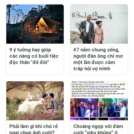
9 ý tưởng hay giúp
47 năm chung sống,
các nàng có buổi tiệc
người đàn ông chỉ mơ
độc thân "để đời"
một lần được cầm
tráp hỏi vợ mình
Phải làm gì khi chú rể
Choáng ngợp với đám
ngại chụp ảnh cưới?
cưới “siêu khủng” ở