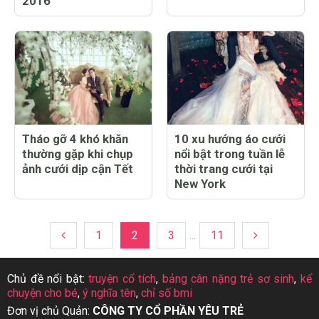
2016
Tháo gỡ 4 khó khăn
10 xu hướng áo cưới
thường gặp khi chụp
nổi bật trong tuần lễ
ảnh cưới dịp cận Tết
thời trang cưới tại
New York
1
2
3
...
11
Chủ đề nổi bật:
truyện cổ tích
,
bảng cân nặng trẻ sơ sinh
,
kể
chuyện cho bé
,
ý nghĩa tên
,
chỉ số bmi
Đơn vị chủ Quản:
CÔNG TY CỔ PHẦN YÊU TRẺ