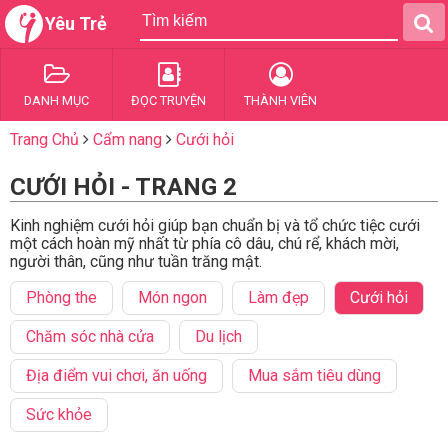
Yêu Trẻ
DANH MỤC
ĐỌC TRUYỆN
THÀNH VIÊN
Trang Chủ
Cẩm nang
Cưới hỏi
CƯỚI HỎI - TRANG 2
Kinh nghiệm cưới hỏi giúp bạn chuẩn bị và tổ chức tiệc cưới
một cách hoàn mỹ nhất từ phía cô dâu, chú rể, khách mời,
người thân, cũng như tuần trăng mật.
Phòng the
Món ngon
Làm đẹp
Cưới hỏi
Chăm sóc nhà cửa
Du lịch
Địa điểm vui chơi, ăn uống
Mua sắm tiêu dùng
Sức khỏe