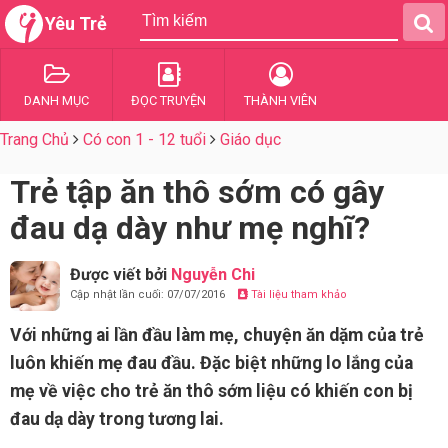
Yêu Trẻ
DANH MỤC
ĐỌC TRUYỆN
THÀNH VIÊN
Trang Chủ
Có con 1 - 12 tuổi
Giáo dục
Trẻ tập ăn thô sớm có gây
đau dạ dày như mẹ nghĩ?
Được viết bởi
Nguyễn Chi
Cập nhật lần cuối: 07/07/2016
Tài liệu tham khảo
Với những ai lần đầu làm mẹ, chuyện ăn dặm của trẻ
luôn khiến mẹ đau đầu. Đặc biệt những lo lắng của
mẹ về việc cho trẻ ăn thô sớm liệu có khiến con bị
đau dạ dày trong tương lai.