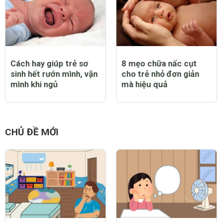
Cách hay giúp trẻ sơ
8 mẹo chữa nấc cụt
sinh hết rướn mình, vặn
cho trẻ nhỏ đơn giản
mình khi ngủ
mà hiệu quả
CHỦ ĐỀ MỚI