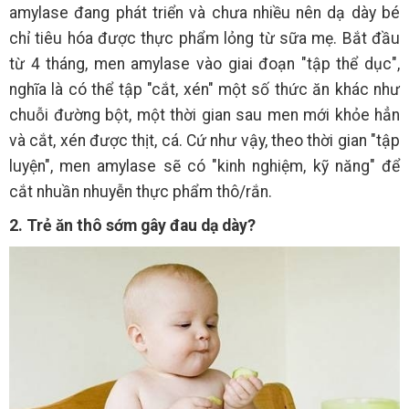
amylase đang phát triển và chưa nhiều nên dạ dày bé
chỉ tiêu hóa được thực phẩm lỏng từ sữa mẹ. Bắt đầu
từ 4 tháng, men amylase vào giai đoạn "tập thể dục",
nghĩa là có thể tập "cắt, xén" một số thức ăn khác như
chuỗi đường bột, một thời gian sau men mới khỏe hẳn
và cắt, xén được thịt, cá. Cứ như vậy, theo thời gian "tập
luyện", men amylase sẽ có "kinh nghiệm, kỹ năng" để
cắt nhuần nhuyễn thực phẩm thô/rắn.
2. Trẻ ăn thô sớm gây đau dạ dày?