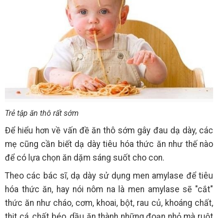
Trẻ tập ăn thô rất sớm
Để hiểu hơn về vấn đề ăn thô sớm gây đau dạ dày, các
mẹ cũng cần biết dạ dày tiêu hóa thức ăn như thế nào
để có lựa chọn ăn dặm sáng suốt cho con.
Theo các bác sĩ, dạ dày sử dụng men amylase để tiêu
hóa thức ăn, hay nói nôm na là men amylase sẽ "cắt"
thức ăn như cháo, cơm, khoai, bột, rau củ, khoáng chất,
thịt cá, chất béo, dầu ăn thành những đoạn nhỏ mà ruột