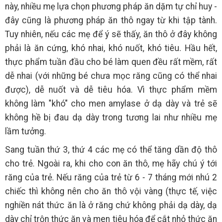
này, nhiều mẹ lựa chọn phương pháp ăn dặm tự chỉ huy -
đây cũng là phương pháp ăn thô ngay từ khi tập tành.
Tuy nhiên, nếu các mẹ để ý sẽ thấy, ăn thô ở đây không
phải là ăn cứng, khó nhai, khó nuốt, khó tiêu. Hầu hết,
thực phẩm tuần đầu cho bé làm quen đều rất mềm, rất
dễ nhai (với những bé chưa mọc răng cũng có thể nhai
được), dễ nuốt và dễ tiêu hóa. Vì thực phẩm mềm
không làm "khó" cho men amylase ở dạ dày và trẻ sẽ
không hề bị đau dạ dày trong tương lai như nhiều mẹ
lầm tưởng.
Sang tuần thứ 3, thứ 4 các mẹ có thể tăng dần độ thô
cho trẻ. Ngoài ra, khi cho con ăn thô, mẹ hãy chú ý tới
răng của trẻ. Nếu răng của trẻ từ 6 - 7 tháng mới nhú 2
chiếc thì không nên cho ăn thô vội vàng (thực tế, việc
nghiền nát thức ăn là ở răng chứ không phải dạ dày, dạ
dày chỉ trộn thức ăn và men tiêu hóa để cắt nhỏ thức ăn