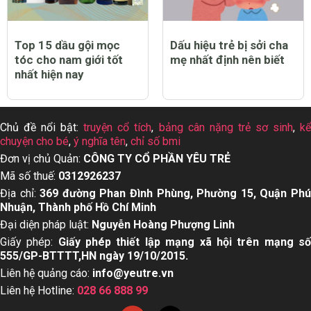
Top 15 dầu gội mọc
Dấu hiệu trẻ bị sởi cha
tóc cho nam giới tốt
mẹ nhất định nên biết
nhất hiện nay
Chủ đề nổi bật:
truyện cổ tích
,
bảng cân nặng trẻ sơ sinh
,
k
chuyện cho bé
,
ý nghĩa tên
,
chỉ số bmi
Đơn vị chủ Quản:
CÔNG TY CỔ PHẦN YÊU TRẺ
Mã số thuế:
0312926237
Địa chỉ:
369 đường Phan Đình Phùng, Phường 15, Quận Ph
Nhuận, Thành phố Hồ Chí Minh
Đại diện pháp luật:
Nguyễn Hoàng Phượng Linh
Giấy phép:
Giấy phép thiết lập mạng xã hội trên mạng s
555/GP-BTTTT,HN ngày 19/10/2015.
Liên hệ quảng cáo:
info@yeutre.vn
Liên hệ Hotline:
028 66 888 99