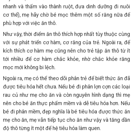
nhanh và thấm vào thành ruột, đưa dinh dưỡng đi nuôi
cơ thể), mẹ hãy chờ bé mọc thêm một số răng nữa để
phù hợp với việc ăn thô.
Như vậy, thời điểm ăn thô thích hợp nhất tùy thuộc cùng
với sự phát triển cơ hàm, cơ răng của trẻ. Ngoài ra, để
kích thích cơ hàm mẹ cũng nên cho trẻ tập ăn thô từ ít
tới nhiều để cơ hàm chắc khỏe, nhờ chắc khỏe răng
mọc mới không bi lệch.
Ngoài ra, mẹ có thể theo dõi phân trẻ để biết thức ăn đã
được tiêu hóa hết chưa. Nếu bé đi phân lợn cợn các loại
rau củ như mẹ cho ăn và còn nguyên hình dạng thì mẹ
nên cho bé ăn thực phẩm mềm và dễ tiêu hóa hơn. Nếu
bé đi phân mềm, đẹp nghĩa là bé tiêu hóa được thức ăn
mẹ cho ăn, mẹ vẫn tiếp tục cho ăn như vậy và tăng dần
độ thô từng ít một để hệ tiêu hóa làm quen.