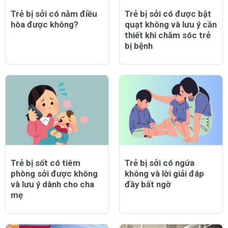
Trẻ bị sởi có nằm điều
Trẻ bị sởi có được bật
hòa được không?
quạt không và lưu ý cần
thiết khi chăm sóc trẻ
bị bệnh
Trẻ bị sốt có tiêm
Trẻ bị sởi có ngứa
phòng sởi được không
không và lời giải đáp
và lưu ý dành cho cha
đầy bất ngờ
mẹ