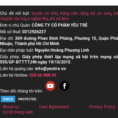
Chủ đề nổi bật:
truyện cổ tích
,
bảng cân nặng trẻ sơ sinh
,
k
chuyện cho bé
,
ý nghĩa tên
,
chỉ số bmi
Đơn vị chủ Quản:
CÔNG TY CỔ PHẦN YÊU TRẺ
Mã số thuế:
0312926237
Địa chỉ:
369 đường Phan Đình Phùng, Phường 15, Quận Ph
Nhuận, Thành phố Hồ Chí Minh
Đại diện pháp luật:
Nguyễn Hoàng Phượng Linh
Giấy phép:
Giấy phép thiết lập mạng xã hội trên mạng s
555/GP-BTTTT,HN ngày 19/10/2015.
Liên hệ quảng cáo:
info@yeutre.vn
Liên hệ Hotline:
028 66 888 99
Theo dõi chúng tôi trên:
About us
User Agreement
Privacy Policy
Sơ đồ trang web