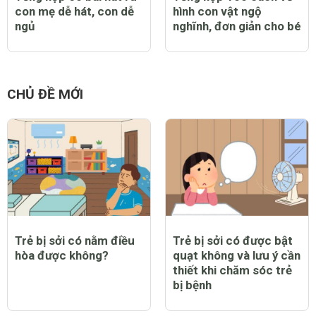
con mẹ dễ hát, con dễ
hình con vật ngộ
ngủ
nghĩnh, đơn giản cho bé
CHỦ ĐỀ MỚI
Trẻ bị sởi có nằm điều
Trẻ bị sởi có được bật
hòa được không?
quạt không và lưu ý cần
thiết khi chăm sóc trẻ
bị bệnh