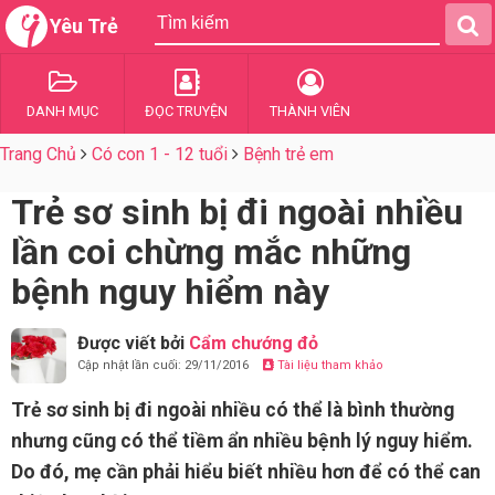
Yêu Trẻ
DANH MỤC
ĐỌC TRUYỆN
THÀNH VIÊN
Trang Chủ
Có con 1 - 12 tuổi
Bệnh trẻ em
Trẻ sơ sinh bị đi ngoài nhiều
lần coi chừng mắc những
bệnh nguy hiểm này
Được viết bởi
Cẩm chướng đỏ
Cập nhật lần cuối: 29/11/2016
Tài liệu tham khảo
Trẻ sơ sinh bị đi ngoài nhiều có thể là bình thường
nhưng cũng có thể tiềm ẩn nhiều bệnh lý nguy hiểm.
Do đó, mẹ cần phải hiểu biết nhiều hơn để có thể can