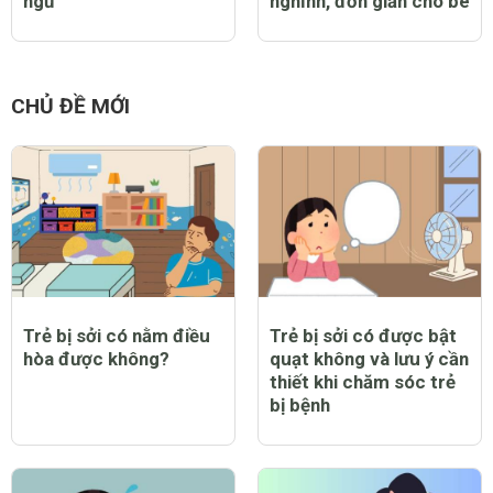
ngủ
nghĩnh, đơn giản cho bé
CHỦ ĐỀ MỚI
Trẻ bị sởi có nằm điều
Trẻ bị sởi có được bật
hòa được không?
quạt không và lưu ý cần
thiết khi chăm sóc trẻ
bị bệnh