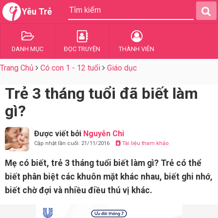
Yêu Trẻ
DANH MỤC
ĐỌC TRUYỆN
THÀNH VIÊN
Trang Chủ
Có con 1 - 12 tuổi
Giáo dục
Trẻ 3 tháng tuổi đã biết làm
gì?
Được viết bởi
Nguyễn Chi
Cập nhật lần cuối: 21/11/2016
Tài liệu tham khảo
Mẹ có biết, trẻ 3 tháng tuổi biết làm gì? Trẻ có thể
biết phân biệt các khuôn mặt khác nhau, biết ghi nhớ,
biết chờ đợi và nhiều điều thú vị khác.