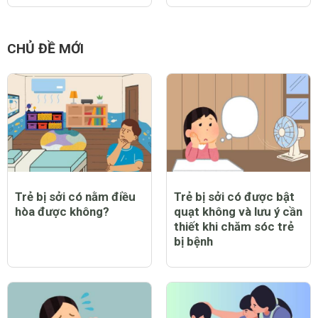
CHỦ ĐỀ MỚI
Trẻ bị sởi có nằm điều
Trẻ bị sởi có được bật
hòa được không?
quạt không và lưu ý cần
thiết khi chăm sóc trẻ
bị bệnh