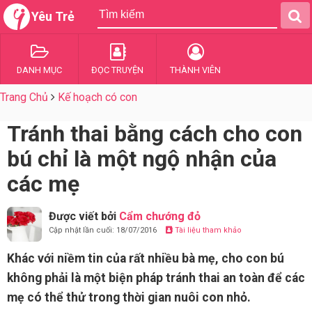
Yêu Trẻ
DANH MỤC
ĐỌC TRUYỆN
THÀNH VIÊN
Trang Chủ
Kế hoạch có con
Tránh thai bằng cách cho con
bú chỉ là một ngộ nhận của
các mẹ
Được viết bởi
Cẩm chướng đỏ
Cập nhật lần cuối: 18/07/2016
Tài liệu tham khảo
Khác với niềm tin của rất nhiều bà mẹ, cho con bú
không phải là một biện pháp tránh thai an toàn để các
mẹ có thể thử trong thời gian nuôi con nhỏ.