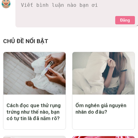
Đăng
CHỦ ĐỀ NỔI BẬT
Cách đọc que thử rụng
Ốm nghén giả nguyên
trứng như thế nào, bạn
nhân do đâu?
có tự tin là đã nắm rõ?