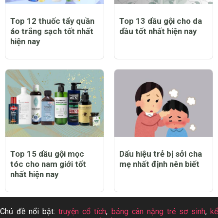
Top 12 thuốc tẩy quần
Top 13 dầu gội cho da
áo trắng sạch tốt nhất
dầu tốt nhất hiện nay
hiện nay
Top 15 dầu gội mọc
Dấu hiệu trẻ bị sởi cha
tóc cho nam giới tốt
mẹ nhất định nên biết
nhất hiện nay
Chủ đề nổi bật:
truyện cổ tích
,
bảng cân nặng trẻ sơ sinh
,
k