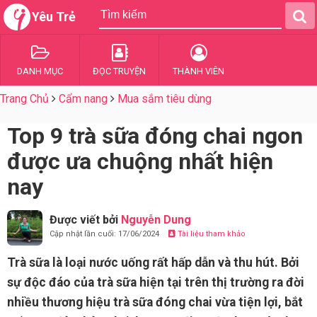
Yêu Trẻ
DANH MỤC
ĐỌC TRUYỆN
THÀNH VIÊN
Trang Chủ
Cẩm nang
Mua sắm tiêu dùng
Top 9 trà sữa đóng chai ngon
được ưa chuộng nhất hiện
nay
Được viết bởi
Nguyễn Dung
Cập nhật lần cuối: 17/06/2024
Tài liệu tham khảo
Trà sữa là loại nước uống rất hấp dẫn và thu hút. Bởi
sự độc đáo của trà sữa hiện tại trên thị trường ra đời
nhiều thương hiệu trà sữa đóng chai vừa tiện lợi, bắt