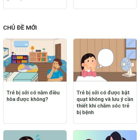
CHỦ ĐỀ MỚI
Trẻ bị sởi có nằm điều
Trẻ bị sởi có được bật
hòa được không?
quạt không và lưu ý cần
thiết khi chăm sóc trẻ
bị bệnh