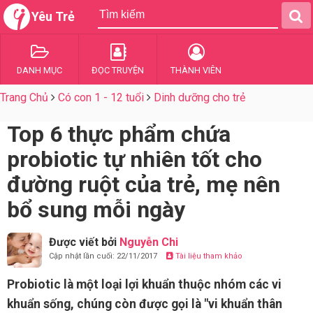
Yêu Trẻ
DANH MỤC
ĐỌC TRUYỆN
THÀNH VIÊN
Trang Chủ
Có con 1 - 12 tuổi
Dinh dưỡng cho trẻ
Top 6 thực phẩm chứa
probiotic tự nhiên tốt cho
đường ruột của trẻ, mẹ nên
bổ sung mỗi ngày
Được viết bởi
Nguyễn Chi
Cập nhật lần cuối: 22/11/2017
Tài liệu tham khảo
Probiotic là một loại lợi khuẩn thuộc nhóm các vi
khuẩn sống, chúng còn được gọi là "vi khuẩn thân