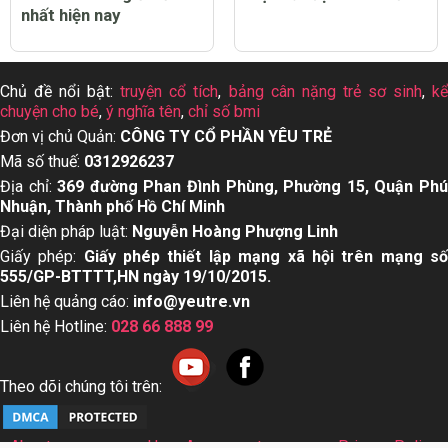
nhất hiện nay
Chủ đề nổi bật:
truyện cổ tích
,
bảng cân nặng trẻ sơ sinh
,
k
chuyện cho bé
,
ý nghĩa tên
,
chỉ số bmi
Đơn vị chủ Quản:
CÔNG TY CỔ PHẦN YÊU TRẺ
Mã số thuế:
0312926237
Địa chỉ:
369 đường Phan Đình Phùng, Phường 15, Quận Ph
Nhuận, Thành phố Hồ Chí Minh
Đại diện pháp luật:
Nguyễn Hoàng Phượng Linh
Giấy phép:
Giấy phép thiết lập mạng xã hội trên mạng s
555/GP-BTTTT,HN ngày 19/10/2015.
Liên hệ quảng cáo:
info@yeutre.vn
Liên hệ Hotline:
028 66 888 99
Theo dõi chúng tôi trên:
About us
User Agreement
Privacy Policy