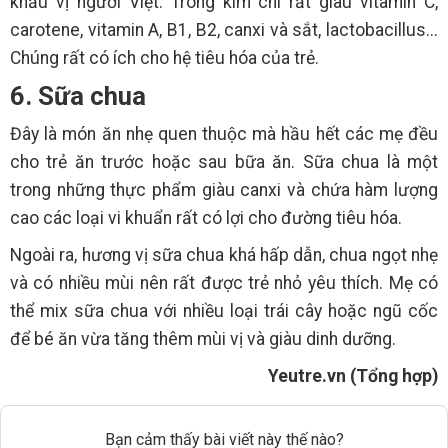
khẩu vị người Việt. Trong kim chi rất giàu vitamin C,
carotene, vitamin A, B1, B2, canxi và sắt, lactobacillus...
Chúng rất có ích cho hệ tiêu hóa của trẻ.
6. Sữa chua
Đây là món ăn nhẹ quen thuộc mà hầu hết các mẹ đều
cho trẻ ăn trước hoặc sau bữa ăn. Sữa chua là một
trong những thực phẩm giàu canxi và chứa hàm lượng
cao các loại vi khuẩn rất có lợi cho đường tiêu hóa.
Ngoài ra, hương vị sữa chua khá hấp dẫn, chua ngọt nhẹ
và có nhiều mùi nên rất được trẻ nhỏ yêu thích. Mẹ có
thể mix sữa chua với nhiều loại trái cây hoặc ngũ cốc
để bé ăn vừa tăng thêm mùi vị và giàu dinh dưỡng.
Yeutre.vn (Tổng hợp)
Bạn cảm thấy bài viết này thế nào?