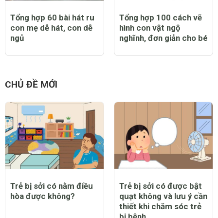
Tổng hợp 60 bài hát ru
Tổng hợp 100 cách vẽ
con mẹ dễ hát, con dễ
hình con vật ngộ
ngủ
nghĩnh, đơn giản cho bé
CHỦ ĐỀ MỚI
Trẻ bị sởi có nằm điều
Trẻ bị sởi có được bật
hòa được không?
quạt không và lưu ý cần
thiết khi chăm sóc trẻ
bị bệnh