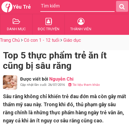
Yêu Trẻ
DANH MỤC
ĐỌC TRUYỆN
THÀNH VIÊN
Trang Chủ
Có con 1 - 12 tuổi
Giáo dục
Top 5 thực phẩm trẻ ăn ít
cũng bị sâu răng
Được viết bởi
Nguyễn Chi
Cập nhật lần cuối: 26/07/2016
Tài liệu tham khảo
Sâu răng không chỉ khiến trẻ đau đớn mà còn gây mất
thẩm mỹ sau này. Trong khi đó, thủ phạm gây sâu
răng chính là những thực phẩm hàng ngày trẻ vẫn ăn,
ngay cả khi ăn ít nguy cơ sâu răng cũng cao.