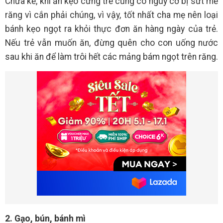
Chưa kể, khi ăn kẹo cứng trẻ cũng có nguy cơ bị sứt mẻ
răng vì cắn phải chúng, vì vậy, tốt nhất cha mẹ nên loại
bánh kẹo ngọt ra khỏi thực đơn ăn hàng ngày của trẻ.
Nếu trẻ vẫn muốn ăn, đừng quên cho con uống nước
sau khi ăn để làm trôi hết các mảng bám ngọt trên răng.
2. Gạo, bún, bánh mì