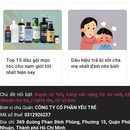
Top 15 dầu gội mọc
Dấu hiệu trẻ bị sởi cha
tóc cho nam giới tốt
mẹ nhất định nên biết
nhất hiện nay
Chủ đề nổi bật:
truyện cổ tích
,
bảng cân nặng trẻ sơ sinh
,
k
chuyện cho bé
,
ý nghĩa tên
,
chỉ số bmi
Đơn vị chủ Quản:
CÔNG TY CỔ PHẦN YÊU TRẺ
Mã số thuế:
0312926237
Địa chỉ:
369 đường Phan Đình Phùng, Phường 15, Quận Ph
Nhuận, Thành phố Hồ Chí Minh