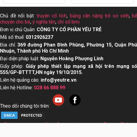
Chủ đề nổi bật:
truyện cổ tích
,
bảng cân nặng trẻ sơ sinh
,
k
chuyện cho bé
,
ý nghĩa tên
,
chỉ số bmi
Đơn vị chủ Quản:
CÔNG TY CỔ PHẦN YÊU TRẺ
Mã số thuế:
0312926237
Địa chỉ:
369 đường Phan Đình Phùng, Phường 15, Quận Ph
Nhuận, Thành phố Hồ Chí Minh
Đại diện pháp luật:
Nguyễn Hoàng Phượng Linh
Giấy phép:
Giấy phép thiết lập mạng xã hội trên mạng s
555/GP-BTTTT,HN ngày 19/10/2015.
Liên hệ quảng cáo:
info@yeutre.vn
Liên hệ Hotline:
028 66 888 99
Theo dõi chúng tôi trên:
About us
User Agreement
Privacy Policy
Sơ đồ trang web