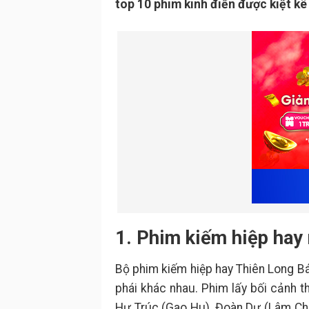
top 10 phim kinh điển được kiệt kê
1. Phim kiếm hiệp hay
Bộ phim kiếm hiệp hay Thiên Long B
phái khác nhau. Phim lấy bối cảnh t
Hư Trúc (Gao Hu), Đoàn Dự (Lâm Chí