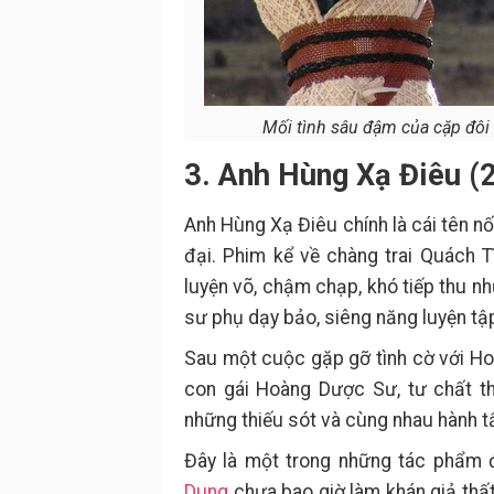
Mối tình sâu đậm của cặp đôi 
3. Anh Hùng Xạ Điêu (
Anh Hùng Xạ Điêu chính là cái tên nố
đại. Phim kể về chàng trai Quách T
luyện võ, chậm chạp, khó tiếp thu nh
sư phụ dạy bảo, siêng năng luyện tập
Sau một cuộc gặp gỡ tình cờ với H
con gái Hoàng Dược Sư, tư chất t
những thiếu sót và cùng nhau hành t
Đây là một trong những tác phẩm 
Dung
chưa bao giờ làm khán giả thất