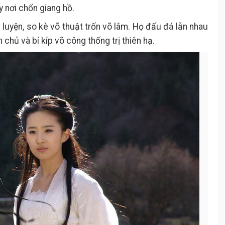
ly nơi chốn giang hồ.
luyện, so kè võ thuật trốn võ lâm. Họ đấu đá lẫn nhau
 chủ và bí kíp võ công thống trị thiên hạ.