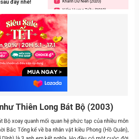
 sau đây nhé!
Khánh Dư Niên (2020)
7.
Kiếm Vương Triều (2019)
8.
Ỷ Thiên Đồ Long Ký (2002)
9.
Phim kiếm hiệp hay như Tiếu Ngạo
10.
Giang Hồ (2001)
 như Thiên Long Bát Bộ (2003)
át Bộ xoay quanh mối quan hệ phức tạp của nhiều môn
hời Bắc Tống kể về ba nhân vật kiều Phong (Hồ Quân),
 Dĩnh) là 3 anh em kết nghĩa. Họ đều có một cuộc đời