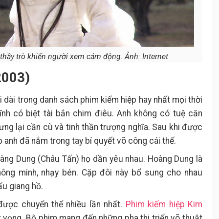
thầy trò khiến người xem cảm động. Ảnh: Internet
2003)
i dài trong danh sách phim kiếm hiệp hay nhất mọi thời
ĩnh có biệt tài bắn chim điêu. Anh không có tuệ căn
ưng lại cần cù và tinh thần trượng nghĩa. Sau khi được
 anh đã nắm trong tay bí quyết võ công cái thế.
oàng Dung (Châu Tấn) họ dần yêu nhau. Hoàng Dung là
hông minh, nhạy bén. Cặp đôi này bổ sung cho nhau
ẩu giang hồ.
được chuyển thể nhiều lần nhất.
Phim kiếm hiệp Kim
 vọng. Bộ phim mang đến những pha thi triển võ thuật