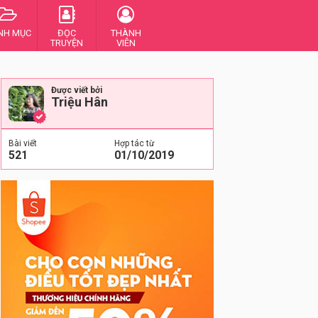
NH MỤC
ĐỌC
THÀNH
TRUYỆN
VIÊN
Được viết bởi
Triệu Hân
Bài viết
Hợp tác từ
521
01/10/2019