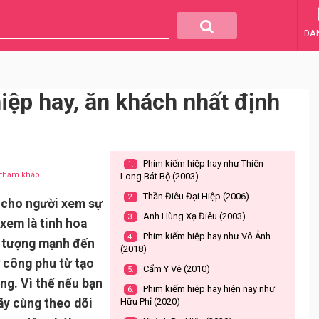
DA
iệp hay, ăn khách nhất định
Phim kiếm hiệp hay như Thiên
1.
u tham khảo
Long Bát Bộ (2003)
Thần Điêu Đại Hiệp (2006)
2.
 cho người xem sự
Anh Hùng Xạ Điêu (2003)
3.
xem là tinh hoa
Phim kiếm hiệp hay như Vô Ảnh
4.
n tượng mạnh đến
(2018)
 công phu từ tạo
Cẩm Y Vệ (2010)
5.
ung. Vì thế nếu bạn
Phim kiếm hiệp hay hiện nay như
6.
hãy cùng theo dõi
Hữu Phỉ (2020)