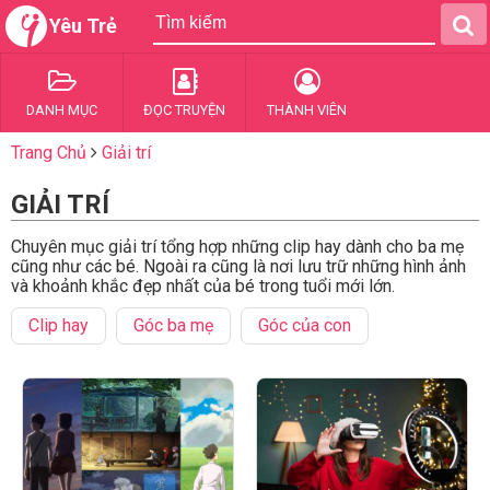
Yêu Trẻ
DANH MỤC
ĐỌC TRUYỆN
THÀNH VIÊN
Trang Chủ
Giải trí
GIẢI TRÍ
Chuyên mục giải trí tổng hợp những clip hay dành cho ba mẹ
cũng như các bé. Ngoài ra cũng là nơi lưu trữ những hình ảnh
và khoảnh khắc đẹp nhất của bé trong tuổi mới lớn.
Clip hay
Góc ba mẹ
Góc của con