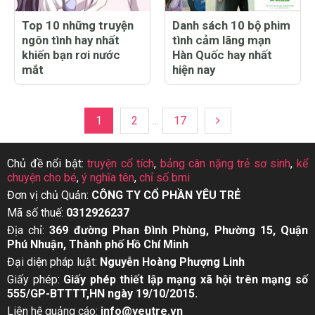
Top 10 những truyện
Danh sách 10 bộ phim
ngôn tình hay nhất
tình cảm lãng mạn
khiến bạn rơi nước
Hàn Quốc hay nhất
mắt
hiện nay
1
2
...
17
Chủ đề nổi bật:
truyện cổ tích
,
bảng cân nặng trẻ sơ sinh
,
kể
chuyện cho bé
,
ý nghĩa tên
,
chỉ số bmi
Đơn vị chủ Quản:
CÔNG TY CỔ PHẦN YÊU TRẺ
Mã số thuế:
0312926237
Địa chỉ:
369 đường Phan Đình Phùng, Phường 15, Quận
Phú Nhuận, Thành phố Hồ Chí Minh
Đại diện pháp luật:
Nguyễn Hoàng Phượng Linh
Giấy phép:
Giấy phép thiết lập mạng xã hội trên mạng số
555/GP-BTTTT,HN ngày 19/10/2015.
Liên hệ quảng cáo:
info@yeutre.vn